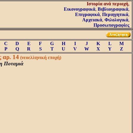
Iστορία ανά περιοχή
,
Εικονογραφικά
,
Βιβλιογραφικά
,
Επιγραφικά
,
Περιηγητικά
,
Αρχειακά
,
Φιλολογικά
,
Προσωπογραφίες
C
D
E
F
G
H
I
J
K
L
M
P
Q
R
S
T
U
V
W
X
Y
Z
 αρ. 14
(νεοελληνική εποχή)
 η Ποταμιά