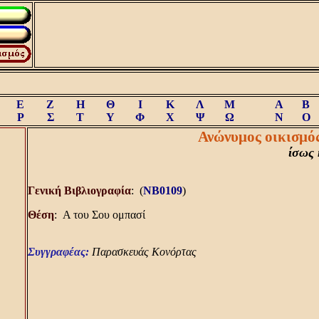
Ε
Ζ
Η
Θ
Ι
Κ
Λ
Μ
A
B
Ρ
Σ
Τ
Υ
Φ
Χ
Ψ
Ω
N
O
Ανώνυμος οικισμός
ίσως
Γενική Bιβλιογραφία
: (
NB0109
)
Θέση
: A του Σου ομπασί
Συγγραφέας:
Παρασκευάς Κονόρτας