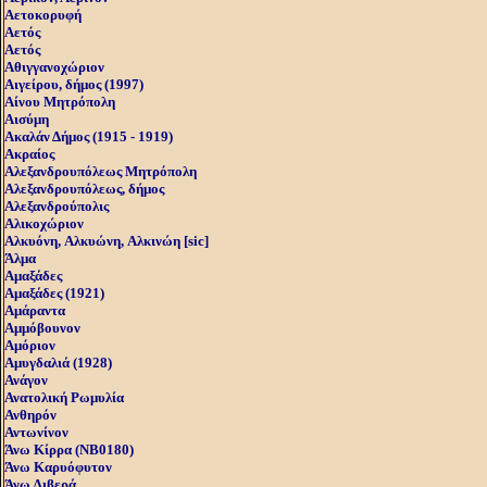
Αετοκορυφή
Αετός
Αετός
Αθιγγανοχώριον
Αιγείρου, δήμος (1997)
Αίνου Μητρόπολη
Αισύμη
Ακαλάν Δήμος (1915 - 1919)
Ακραίος
Αλεξανδρουπόλεως Μητρόπολη
Αλεξανδρουπόλεως, δήμος
Αλεξανδρούπολις
Αλικοχώριον
Αλκυόνη, Aλκυώνη, Aλκινώη [sic]
Άλμα
Αμαξάδες
Αμαξάδες (1921)
Αμάραντα
Αμμόβουνον
Αμόριον
Αμυγδαλιά (1928)
Ανάγον
Ανατολική Ρωμυλία
Ανθηρόν
Αντωνίνον
Άνω Kίρρα (NB0180)
Άνω Καρυόφυτον
Άνω Λιβερά