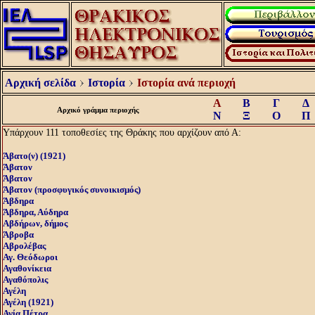
Αρχική σελίδα
Ιστορία
Ιστορία ανά περιοχή
Α
Β
Γ
Δ
Αρχικό γράμμα περιοχής
Ν
Ξ
Ο
Π
Υπάρχουν 111 τοποθεσίες της Θράκης που αρχίζουν από Α:
Άβατο(ν) (1921)
Άβατον
Άβατον
Άβατον (προσφυγικός συνοικισμός)
Άβδηρα
Άβδηρα, Αύδηρα
Αβδήρων, δήμος
Άβροβα
Αβρολέβας
Αγ. Θεόδωροι
Αγαθονίκεια
Αγαθόπολις
Αγέλη
Αγέλη (1921)
Αγία Πέτρα