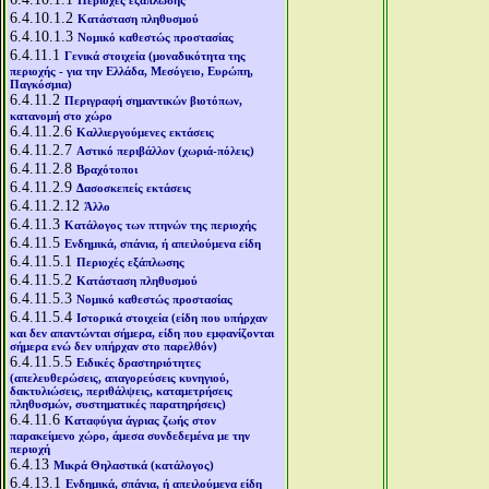
Περιοχές εξάπλωσης
6.4.10.1.2
Κατάσταση πληθυσμού
6.4.10.1.3
Νομικό καθεστώς προστασίας
6.4.11.1
Γενικά στοιχεία (μοναδικότητα της
περιοχής - για την Ελλάδα, Μεσόγειο, Ευρώπη,
Παγκόσμια)
6.4.11.2
Περιγραφή σημαντικών βιοτόπων,
κατανομή στο χώρο
6.4.11.2.6
Καλλιεργούμενες εκτάσεις
6.4.11.2.7
Αστικό περιβάλλον (χωριά-πόλεις)
6.4.11.2.8
Βραχότοποι
6.4.11.2.9
Δασοσκεπείς εκτάσεις
6.4.11.2.12
Άλλο
6.4.11.3
Κατάλογος των πτηνών της περιοχής
6.4.11.5
Ενδημικά, σπάνια, ή απειλούμενα είδη
6.4.11.5.1
Περιοχές εξάπλωσης
6.4.11.5.2
Κατάσταση πληθυσμού
6.4.11.5.3
Νομικό καθεστώς προστασίας
6.4.11.5.4
Ιστορικά στοιχεία (είδη που υπήρχαν
και δεν απαντώνται σήμερα, είδη που εμφανίζονται
σήμερα ενώ δεν υπήρχαν στο παρελθόν)
6.4.11.5.5
Ειδικές δραστηριότητες
(απελευθερώσεις, απαγορεύσεις κυνηγιού,
δακτυλιώσεις, περιθάλψεις, καταμετρήσεις
πληθυσμών, συστηματικές παρατηρήσεις)
6.4.11.6
Καταφύγια άγριας ζωής στον
παρακείμενο χώρο, άμεσα συνδεδεμένα με την
περιοχή
6.4.13
Μικρά Θηλαστικά (κατάλογος)
6.4.13.1
Ενδημικά, σπάνια, ή απειλούμενα είδη