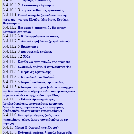
Περιοχές εξάπλωσης
6.4.10.1.2
Κατάσταση πληθυσμού
6.4.10.1.3
Νομικό καθεστώς προστασίας
6.4.11.1
Γενικά στοιχεία (μοναδικότητα της
περιοχής - για την Ελλάδα, Μεσόγειο, Ευρώπη,
Παγκόσμια)
6.4.11.2
Περιγραφή σημαντικών βιοτόπων,
κατανομή στο χώρο
6.4.11.2.6
Καλλιεργούμενες εκτάσεις
6.4.11.2.7
Αστικό περιβάλλον (χωριά-πόλεις)
6.4.11.2.8
Βραχότοποι
6.4.11.2.9
Δασοσκεπείς εκτάσεις
6.4.11.2.12
Άλλο
6.4.11.3
Κατάλογος των πτηνών της περιοχής
6.4.11.5
Ενδημικά, σπάνια, ή απειλούμενα είδη
6.4.11.5.1
Περιοχές εξάπλωσης
6.4.11.5.2
Κατάσταση πληθυσμού
6.4.11.5.3
Νομικό καθεστώς προστασίας
6.4.11.5.4
Ιστορικά στοιχεία (είδη που υπήρχαν
και δεν απαντώνται σήμερα, είδη που εμφανίζονται
σήμερα ενώ δεν υπήρχαν στο παρελθόν)
6.4.11.5.5
Ειδικές δραστηριότητες
(απελευθερώσεις, απαγορεύσεις κυνηγιού,
δακτυλιώσεις, περιθάλψεις, καταμετρήσεις
πληθυσμών, συστηματικές παρατηρήσεις)
6.4.11.6
Καταφύγια άγριας ζωής στον
παρακείμενο χώρο, άμεσα συνδεδεμένα με την
περιοχή
6.4.13
Μικρά Θηλαστικά (κατάλογος)
6.4.13.1
Ενδημικά, σπάνια, ή απειλούμενα είδη