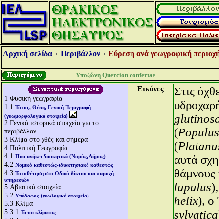
Αρχική σελίδα
Περιβάλλον
Εύρεση ανά γεωγραφική περιοχή
Υποζώνη Quercion confertae
Εικόνες
Στις όχθ
1
Φυσική γεωγραφία
υδροχαρή
1.1
Τόπος, Θέση, Γενική Περιγραφή
glutinos
(γεωμορφολογικά στοιχεία)
2
Γενικά ιστορικά στοιχεία για το
(
Populus
περιβάλλον
3
Κλίμα στο χθές και σήμερα
(
Platanus
4
Πολιτική Γεωγραφία
4.1
αυτά σχη
Που ανήκει διοικητικά (Νομός, Δήμος)
4.2
Νομικό καθεστώς-ιδιοκτησιακό καθεστώς
θάμνους 
4.3
Τοποθέτηση στο Οδικό δίκτυο και παροχή
υπηρεσιών
lupulus
)
5
Αβιοτικά στοιχεία
5.2
Υπέδαφος (γεωλογικά στοιχεία)
helix
), ο
5.3
Κλίμα
5.3.1
sylvatica
Τύποι κλίματος