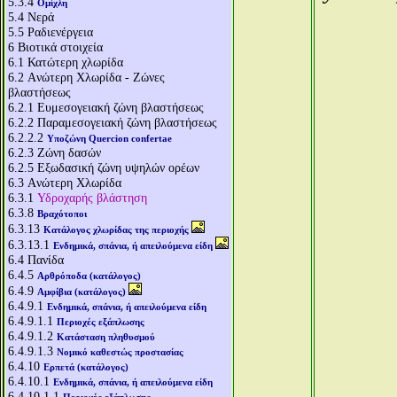
5.3.4
Ομίχλη
5.4
Νερά
5.5
Ραδιενέργεια
6
Βιοτικά στοιχεία
6.1
Κατώτερη χλωρίδα
6.2
Aνώτερη Χλωρίδα - Ζώνες
βλαστήσεως
6.2.1
Ευμεσογειακή ζώνη βλαστήσεως
6.2.2
Παραμεσογειακή ζώνη βλαστήσεως
6.2.2.2
Υποζώνη Quercion confertae
6.2.3
Ζώνη δασών
6.2.5
Εξωδασική ζώνη υψηλών ορέων
6.3
Aνώτερη Χλωρίδα
6.3.1
Υδροχαρής βλάστηση
6.3.8
Βραχότοποι
6.3.13
Κατάλογος χλωρίδας της περιοχής
6.3.13.1
Ενδημικά, σπάνια, ή απειλούμενα είδη
6.4
Πανίδα
6.4.5
Αρθρόποδα (κατάλογος)
6.4.9
Αμφίβια (κατάλογος)
6.4.9.1
Ενδημικά, σπάνια, ή απειλούμενα είδη
6.4.9.1.1
Περιοχές εξάπλωσης
6.4.9.1.2
Κατάσταση πληθυσμού
6.4.9.1.3
Νομικό καθεστώς προστασίας
6.4.10
Ερπετά (κατάλογος)
6.4.10.1
Ενδημικά, σπάνια, ή απειλούμενα είδη
6.4.10.1.1