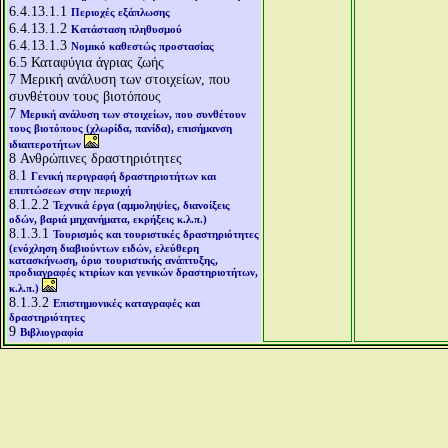
6.4.13.1.1
Περιοχές εξάπλωσης
6.4.13.1.2
Κατάσταση πληθυσμού
6.4.13.1.3
Νομικό καθεστώς προστασίας
6.5
Καταφύγια άγριας ζωής
7
Μερική ανάλυση των στοιχείων, που
συνθέτουν τους βιοτόπους
7
Μερική ανάλυση των στοιχείων, που συνθέτουν
τους βιοτόπους (χλωρίδα, πανίδα), επισήμανση
ιδιαιτεροτήτων
8
Ανθρώπινες δραστηριότητες
8.1
Γενική περιγραφή δραστηριοτήτων και
επιπτώσεων στην περιοχή
8.1.2.2
Τεχνικά έργα (αμμοληψίες, διανοίξεις
οδών, βαριά μηχανήματα, εκρήξεις κ.λ.π.)
8.1.3.1
Τουρισμός και τουριστικές δραστηριότητες
(ενόχληση διαβιούντων ειδών, ελεύθερη
κατασκήνωση, όριο τουριστικής ανάπτυξης,
προδιαγραφές κτιρίων και γενικών δραστηριοτήτων,
κ.λ.π.)
8.1.3.2
Επιστημονικές καταγραφές και
δραστηριότητες
9
Βιβλιογραφία