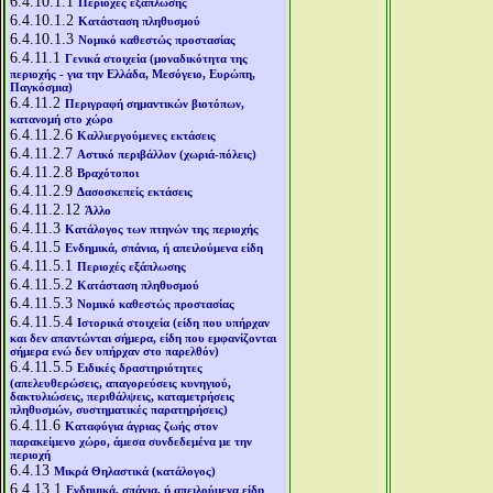
6.4.10.1.1
Περιοχές εξάπλωσης
6.4.10.1.2
Κατάσταση πληθυσμού
6.4.10.1.3
Νομικό καθεστώς προστασίας
6.4.11.1
Γενικά στοιχεία (μοναδικότητα της
περιοχής - για την Ελλάδα, Μεσόγειο, Ευρώπη,
Παγκόσμια)
6.4.11.2
Περιγραφή σημαντικών βιοτόπων,
κατανομή στο χώρο
6.4.11.2.6
Καλλιεργούμενες εκτάσεις
6.4.11.2.7
Αστικό περιβάλλον (χωριά-πόλεις)
6.4.11.2.8
Βραχότοποι
6.4.11.2.9
Δασοσκεπείς εκτάσεις
6.4.11.2.12
Άλλο
6.4.11.3
Κατάλογος των πτηνών της περιοχής
6.4.11.5
Ενδημικά, σπάνια, ή απειλούμενα είδη
6.4.11.5.1
Περιοχές εξάπλωσης
6.4.11.5.2
Κατάσταση πληθυσμού
6.4.11.5.3
Νομικό καθεστώς προστασίας
6.4.11.5.4
Ιστορικά στοιχεία (είδη που υπήρχαν
και δεν απαντώνται σήμερα, είδη που εμφανίζονται
σήμερα ενώ δεν υπήρχαν στο παρελθόν)
6.4.11.5.5
Ειδικές δραστηριότητες
(απελευθερώσεις, απαγορεύσεις κυνηγιού,
δακτυλιώσεις, περιθάλψεις, καταμετρήσεις
πληθυσμών, συστηματικές παρατηρήσεις)
6.4.11.6
Καταφύγια άγριας ζωής στον
παρακείμενο χώρο, άμεσα συνδεδεμένα με την
περιοχή
6.4.13
Μικρά Θηλαστικά (κατάλογος)
6.4.13.1
Ενδημικά, σπάνια, ή απειλούμενα είδη