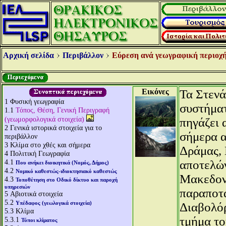
Αρχική σελίδα
Περιβάλλον
Εύρεση ανά γεωγραφική περιοχή
Εικόνες
Τα Στενά
1
Φυσική γεωγραφία
συστήματ
1.1
Τόπος, Θέση, Γενική Περιγραφή
(γεωμορφολογικά στοιχεία)
πηγάζει 
2
Γενικά ιστορικά στοιχεία για το
σήμερα α
περιβάλλον
3
Κλίμα στο χθές και σήμερα
Δράμας, 
4
Πολιτική Γεωγραφία
4.1
αποτελών
Που ανήκει διοικητικά (Νομός, Δήμος)
4.2
Νομικό καθεστώς-ιδιοκτησιακό καθεστώς
Μακεδονί
4.3
Τοποθέτηση στο Οδικό δίκτυο και παροχή
υπηρεσιών
παραποτ
5
Αβιοτικά στοιχεία
5.2
Υπέδαφος (γεωλογικά στοιχεία)
Διαβολόρ
5.3
Κλίμα
τμήμα το
5.3.1
Τύποι κλίματος