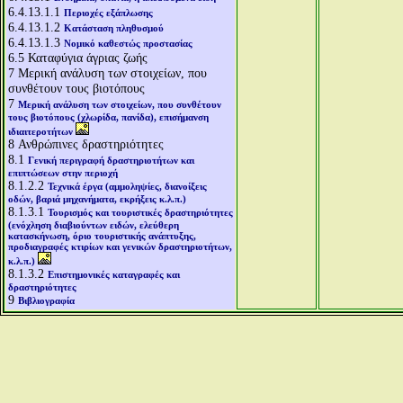
6.4.13.1.1
Περιοχές εξάπλωσης
6.4.13.1.2
Κατάσταση πληθυσμού
6.4.13.1.3
Νομικό καθεστώς προστασίας
6.5
Καταφύγια άγριας ζωής
7
Μερική ανάλυση των στοιχείων, που
συνθέτουν τους βιοτόπους
7
Μερική ανάλυση των στοιχείων, που συνθέτουν
τους βιοτόπους (χλωρίδα, πανίδα), επισήμανση
ιδιαιτεροτήτων
8
Ανθρώπινες δραστηριότητες
8.1
Γενική περιγραφή δραστηριοτήτων και
επιπτώσεων στην περιοχή
8.1.2.2
Τεχνικά έργα (αμμοληψίες, διανοίξεις
οδών, βαριά μηχανήματα, εκρήξεις κ.λ.π.)
8.1.3.1
Τουρισμός και τουριστικές δραστηριότητες
(ενόχληση διαβιούντων ειδών, ελεύθερη
κατασκήνωση, όριο τουριστικής ανάπτυξης,
προδιαγραφές κτιρίων και γενικών δραστηριοτήτων,
κ.λ.π.)
8.1.3.2
Επιστημονικές καταγραφές και
δραστηριότητες
9
Βιβλιογραφία