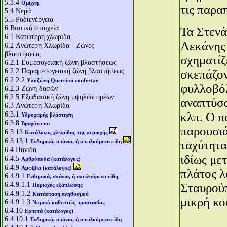
5.3.4
Ομίχλη
τις παρα
5.4
Νερά
5.5
Ραδιενέργεια
6
Βιοτικά στοιχεία
Τα Στενά
6.1
Κατώτερη χλωρίδα
Λεκάνης 
6.2
Aνώτερη Χλωρίδα - Ζώνες
βλαστήσεως
σχηματίζ
6.2.1
Ευμεσογειακή ζώνη βλαστήσεως
6.2.2
Παραμεσογειακή ζώνη βλαστήσεως
σκεπάζον
6.2.2.2
Υποζώνη Quercion confertae
φυλλοβόλ
6.2.3
Ζώνη δασών
6.2.5
Εξωδασική ζώνη υψηλών ορέων
αναπτύσσ
6.3
Aνώτερη Χλωρίδα
6.3.1
κλπ. Ο π
Υδροχαρής βλάστηση
6.3.8
Βραχότοποι
παρουσιά
6.3.13
Κατάλογος χλωρίδας της περιοχής
6.3.13.1
Ενδημικά, σπάνια, ή απειλούμενα είδη
ταχύτητα
6.4
Πανίδα
ιδίως με
6.4.5
Αρθρόποδα (κατάλογος)
6.4.9
Αμφίβια (κατάλογος)
πλάτος λ
6.4.9.1
Ενδημικά, σπάνια, ή απειλούμενα είδη
6.4.9.1.1
Σταυρούπ
Περιοχές εξάπλωσης
6.4.9.1.2
Κατάσταση πληθυσμού
μικρή κο
6.4.9.1.3
Νομικό καθεστώς προστασίας
6.4.10
Ερπετά (κατάλογος)
6.4.10.1
Ενδημικά, σπάνια, ή απειλούμενα είδη