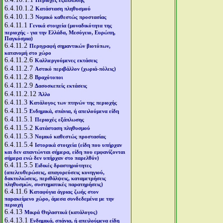
Περιοχές εξάπλωσης
6.4.10.1.2
Κατάσταση πληθυσμού
6.4.10.1.3
Νομικό καθεστώς προστασίας
6.4.11.1
Γενικά στοιχεία (μοναδικότητα της
περιοχής - για την Ελλάδα, Μεσόγειο, Ευρώπη,
Παγκόσμια)
6.4.11.2
Περιγραφή σημαντικών βιοτόπων,
κατανομή στο χώρο
6.4.11.2.6
Καλλιεργούμενες εκτάσεις
6.4.11.2.7
Αστικό περιβάλλον (χωριά-πόλεις)
6.4.11.2.8
Βραχότοποι
6.4.11.2.9
Δασοσκεπείς εκτάσεις
6.4.11.2.12
Άλλο
6.4.11.3
Κατάλογος των πτηνών της περιοχής
6.4.11.5
Ενδημικά, σπάνια, ή απειλούμενα είδη
6.4.11.5.1
Περιοχές εξάπλωσης
6.4.11.5.2
Κατάσταση πληθυσμού
6.4.11.5.3
Νομικό καθεστώς προστασίας
6.4.11.5.4
Ιστορικά στοιχεία (είδη που υπήρχαν
και δεν απαντώνται σήμερα, είδη που εμφανίζονται
σήμερα ενώ δεν υπήρχαν στο παρελθόν)
6.4.11.5.5
Ειδικές δραστηριότητες
(απελευθερώσεις, απαγορεύσεις κυνηγιού,
δακτυλιώσεις, περιθάλψεις, καταμετρήσεις
πληθυσμών, συστηματικές παρατηρήσεις)
6.4.11.6
Καταφύγια άγριας ζωής στον
παρακείμενο χώρο, άμεσα συνδεδεμένα με την
περιοχή
6.4.13
Μικρά Θηλαστικά (κατάλογος)
6.4.13.1
Ενδημικά, σπάνια, ή απειλούμενα είδη