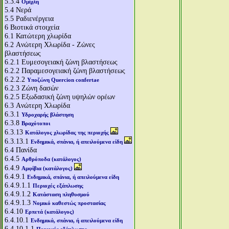
5.3.4
Ομίχλη
5.4
Νερά
5.5
Ραδιενέργεια
6
Βιοτικά στοιχεία
6.1
Κατώτερη χλωρίδα
6.2
Aνώτερη Χλωρίδα - Ζώνες
βλαστήσεως
6.2.1
Ευμεσογειακή ζώνη βλαστήσεως
6.2.2
Παραμεσογειακή ζώνη βλαστήσεως
6.2.2.2
Υποζώνη Quercion confertae
6.2.3
Ζώνη δασών
6.2.5
Εξωδασική ζώνη υψηλών ορέων
6.3
Aνώτερη Χλωρίδα
6.3.1
Υδροχαρής βλάστηση
6.3.8
Βραχότοποι
6.3.13
Κατάλογος χλωρίδας της περιοχής
6.3.13.1
Ενδημικά, σπάνια, ή απειλούμενα είδη
6.4
Πανίδα
6.4.5
Αρθρόποδα (κατάλογος)
6.4.9
Αμφίβια (κατάλογος)
6.4.9.1
Ενδημικά, σπάνια, ή απειλούμενα είδη
6.4.9.1.1
Περιοχές εξάπλωσης
6.4.9.1.2
Κατάσταση πληθυσμού
6.4.9.1.3
Νομικό καθεστώς προστασίας
6.4.10
Ερπετά (κατάλογος)
6.4.10.1
Ενδημικά, σπάνια, ή απειλούμενα είδη
6.4.10.1.1