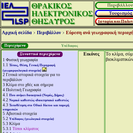
Αρχική σελίδα
Περιβάλλον
Εύρεση ανά γεωγραφική περιοχή
Υπέδαφος
Εικόνες
Το κλίμα, σύ
βιοκλιματικών
1
Φυσική γεωγραφία
1.1
Τόπος, Θέση, Γενική Περιγραφή
(γεωμορφολογικά στοιχεία)
2
Γενικά ιστορικά στοιχεία για το
περιβάλλον
3
Κλίμα στο χθές και σήμερα
4
Πολιτική Γεωγραφία
4.1
Που ανήκει διοικητικά (Νομός, Δήμος)
4.2
Νομικό καθεστώς-ιδιοκτησιακό καθεστώς
4.3
Τοποθέτηση στο Οδικό δίκτυο και παροχή
υπηρεσιών
5
Αβιοτικά στοιχεία
5.2
Υπέδαφος (γεωλογικά στοιχεία)
5.3
Κλίμα
5.3.1
Τύποι κλίματος