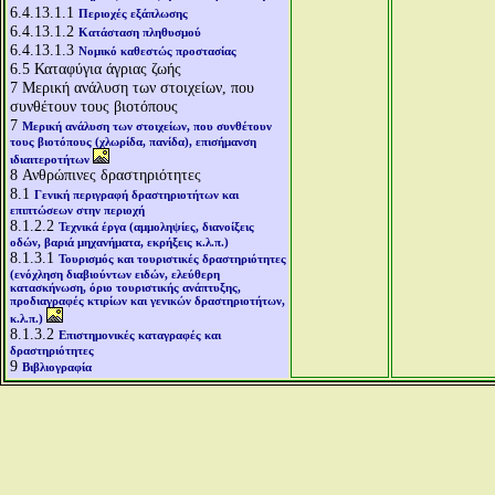
6.4.13.1.1
Περιοχές εξάπλωσης
6.4.13.1.2
Κατάσταση πληθυσμού
6.4.13.1.3
Νομικό καθεστώς προστασίας
6.5
Καταφύγια άγριας ζωής
7
Μερική ανάλυση των στοιχείων, που
συνθέτουν τους βιοτόπους
7
Μερική ανάλυση των στοιχείων, που συνθέτουν
τους βιοτόπους (χλωρίδα, πανίδα), επισήμανση
ιδιαιτεροτήτων
8
Ανθρώπινες δραστηριότητες
8.1
Γενική περιγραφή δραστηριοτήτων και
επιπτώσεων στην περιοχή
8.1.2.2
Τεχνικά έργα (αμμοληψίες, διανοίξεις
οδών, βαριά μηχανήματα, εκρήξεις κ.λ.π.)
8.1.3.1
Τουρισμός και τουριστικές δραστηριότητες
(ενόχληση διαβιούντων ειδών, ελεύθερη
κατασκήνωση, όριο τουριστικής ανάπτυξης,
προδιαγραφές κτιρίων και γενικών δραστηριοτήτων,
κ.λ.π.)
8.1.3.2
Επιστημονικές καταγραφές και
δραστηριότητες
9
Βιβλιογραφία