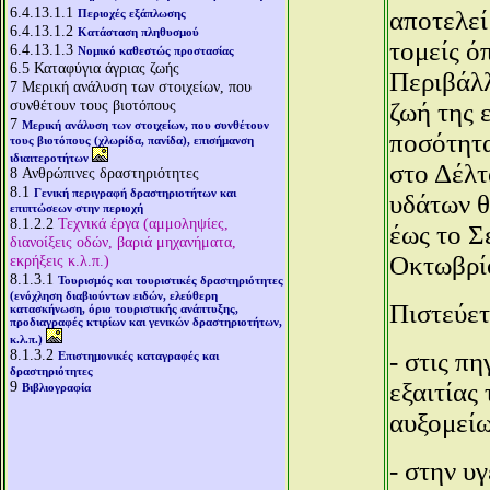
6.4.13.1.1
αποτελεί
Περιοχές εξάπλωσης
6.4.13.1.2
Κατάσταση πληθυσμού
τομείς ό
6.4.13.1.3
Νομικό καθεστώς προστασίας
6.5
Καταφύγια άγριας ζωής
Περιβάλλ
7
Μερική ανάλυση των στοιχείων, που
συνθέτουν τους βιοτόπους
ζωή της 
7
Μερική ανάλυση των στοιχείων, που συνθέτουν
ποσότητα
τους βιοτόπους (χλωρίδα, πανίδα), επισήμανση
ιδιαιτεροτήτων
στο Δέλτ
8
Ανθρώπινες δραστηριότητες
8.1
Γενική περιγραφή δραστηριοτήτων και
υδάτων θ
επιπτώσεων στην περιοχή
8.1.2.2
Τεχνικά έργα (αμμοληψίες,
έως το Σ
διανοίξεις οδών, βαριά μηχανήματα,
Οκτωβρίο
εκρήξεις κ.λ.π.)
8.1.3.1
Τουρισμός και τουριστικές δραστηριότητες
(ενόχληση διαβιούντων ειδών, ελεύθερη
Πιστεύετ
κατασκήνωση, όριο τουριστικής ανάπτυξης,
προδιαγραφές κτιρίων και γενικών δραστηριοτήτων,
κ.λ.π.)
8.1.3.2
- στις π
Επιστημονικές καταγραφές και
δραστηριότητες
9
εξαιτίας
Βιβλιογραφία
αυξομείω
- στην υ