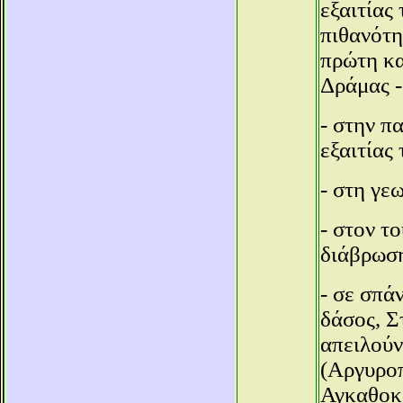
εξαιτίας
πιθανότη
πρώτη κα
Δράμας -
- στην π
εξαιτίας
- στη γε
- στον τ
διάβρωση
- σε σπά
δάσος, Σ
απειλούν
(Αργυροπ
Αγκαθοκ