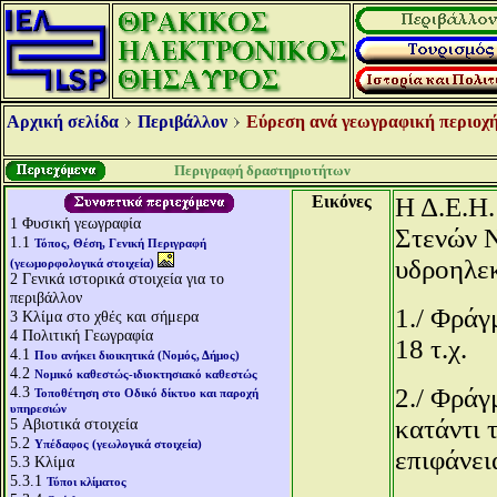
Αρχική σελίδα
Περιβάλλον
Εύρεση ανά γεωγραφική περιοχή
Περιγραφή δραστηριοτήτων
Εικόνες
Η Δ.Ε.Η.
1
Φυσική γεωγραφία
Στενών Ν
1.1
Τόπος, Θέση, Γενική Περιγραφή
υδροηλεκ
(γεωμορφολογικά στοιχεία)
2
Γενικά ιστορικά στοιχεία για το
περιβάλλον
1./ Φράγ
3
Κλίμα στο χθές και σήμερα
4
Πολιτική Γεωγραφία
18 τ.χ.
4.1
Που ανήκει διοικητικά (Νομός, Δήμος)
4.2
Νομικό καθεστώς-ιδιοκτησιακό καθεστώς
4.3
2./ Φράγ
Τοποθέτηση στο Οδικό δίκτυο και παροχή
υπηρεσιών
κατάντι 
5
Αβιοτικά στοιχεία
5.2
Υπέδαφος (γεωλογικά στοιχεία)
επιφάνει
5.3
Κλίμα
5.3.1
Τύποι κλίματος