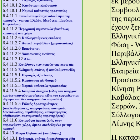
εκ μέρου
Περιοχές εξάπλωσης
6.4.10.1.2
Κατάσταση πληθυσμού
Συμβουλί
6.4.10.1.3
Νομικό καθεστώς προστασίας
6.4.11.1
Γενικά στοιχεία (μοναδικότητα της
της περι
περιοχής - για την Ελλάδα, Μεσόγειο, Ευρώπη,
Παγκόσμια)
έχουν ξε
6.4.11.2
Περιγραφή σημαντικών βιοτόπων,
κατανομή στο χώρο
Ελληνική
6.4.11.2.6
Καλλιεργούμενες εκτάσεις
6.4.11.2.7
Φύση - W
Αστικό περιβάλλον (χωριά-πόλεις)
6.4.11.2.8
Βραχότοποι
Περιβάλλ
6.4.11.2.9
Δασοσκεπείς εκτάσεις
6.4.11.2.12
Άλλο
Ελληνική
6.4.11.3
Κατάλογος των πτηνών της περιοχής
Εταιρεία
6.4.11.5
Ενδημικά, σπάνια, ή απειλούμενα είδη
6.4.11.5.1
Περιοχές εξάπλωσης
Προστασί
6.4.11.5.2
Κατάσταση πληθυσμού
6.4.11.5.3
Νομικό καθεστώς προστασίας
Κίνηση 
6.4.11.5.4
Ιστορικά στοιχεία (είδη που υπήρχαν
Καβάλας,
και δεν απαντώνται σήμερα, είδη που εμφανίζονται
σήμερα ενώ δεν υπήρχαν στο παρελθόν)
6.4.11.5.5
Σερρών, 
Ειδικές δραστηριότητες
(απελευθερώσεις, απαγορεύσεις κυνηγιού,
δακτυλιώσεις, περιθάλψεις, καταμετρήσεις
Σύλλογο
πληθυσμών, συστηματικές παρατηρήσεις)
6.4.11.6
Καταφύγια άγριας ζωής στον
Λίμνης Κ
παρακείμενο χώρο, άμεσα συνδεδεμένα με την
περιοχή
6.4.13
Μικρά Θηλαστικά (κατάλογος)
Η κατασκ
6.4.13.1
Ενδημικά, σπάνια, ή απειλούμενα είδη