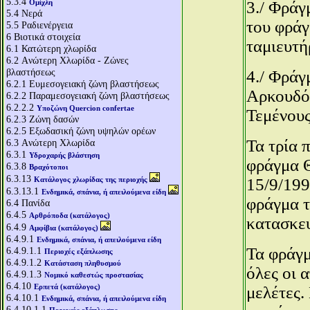
5.3.4
Ομίχλη
3./ Φράγ
5.4
Νερά
του φράγ
5.5
Ραδιενέργεια
6
Βιοτικά στοιχεία
ταμιευτήρ
6.1
Κατώτερη χλωρίδα
6.2
Aνώτερη Χλωρίδα - Ζώνες
βλαστήσεως
4./ Φράγ
6.2.1
Ευμεσογειακή ζώνη βλαστήσεως
Αρκουδόρ
6.2.2
Παραμεσογειακή ζώνη βλαστήσεως
6.2.2.2
Υποζώνη Quercion confertae
Τεμένους
6.2.3
Ζώνη δασών
6.2.5
Εξωδασική ζώνη υψηλών ορέων
Τα τρία 
6.3
Aνώτερη Χλωρίδα
6.3.1
Υδροχαρής βλάστηση
φράγμα Θ
6.3.8
Βραχότοποι
6.3.13
Κατάλογος χλωρίδας της περιοχής
15/9/199
6.3.13.1
Ενδημικά, σπάνια, ή απειλούμενα είδη
φράγμα τ
6.4
Πανίδα
6.4.5
Αρθρόποδα (κατάλογος)
κατασκευ
6.4.9
Αμφίβια (κατάλογος)
6.4.9.1
Ενδημικά, σπάνια, ή απειλούμενα είδη
Τα φράγμ
6.4.9.1.1
Περιοχές εξάπλωσης
6.4.9.1.2
Κατάσταση πληθυσμού
όλες οι 
6.4.9.1.3
Νομικό καθεστώς προστασίας
6.4.10
Ερπετά (κατάλογος)
μελέτες.
6.4.10.1
Ενδημικά, σπάνια, ή απειλούμενα είδη
6.4.10.1.1