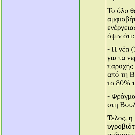
Το όλο θ
αμφισβήτ
ενέργεια
όψιν ότι:
- Η νέα 
για τα ν
παροχής 
από τη Β
το 80% τ
- Φράγμα
στη Βουλ
Τέλος, η
υγροβιότ
αυξομείω