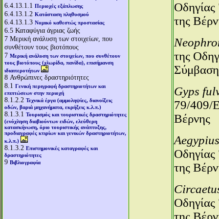
Οδηγίας 
6.4.13.1.1
Περιοχές εξάπλωσης
6.4.13.1.2
Κατάσταση πληθυσμού
της Βέρν
6.4.13.1.3
Νομικό καθεστώς προστασίας
6.5
Καταφύγια άγριας ζωής
7
Μερική ανάλυση των στοιχείων, που
Neophro
συνθέτουν τους βιοτόπους
της Οδηγ
7
Μερική ανάλυση των στοιχείων, που συνθέτουν
τους βιοτόπους (χλωρίδα, πανίδα), επισήμανση
Σύμβαση
ιδιαιτεροτήτων
8
Ανθρώπινες δραστηριότητες
8.1
Γενική περιγραφή δραστηριοτήτων και
Gyps ful
επιπτώσεων στην περιοχή
8.1.2.2
Τεχνικά έργα (αμμοληψίες, διανοίξεις
79/409/Ε
οδών, βαριά μηχανήματα, εκρήξεις κ.λ.π.)
8.1.3.1
Τουρισμός και τουριστικές δραστηριότητες
Βέρνης
(ενόχληση διαβιούντων ειδών, ελεύθερη
κατασκήνωση, όριο τουριστικής ανάπτυξης,
προδιαγραφές κτιρίων και γενικών δραστηριοτήτων,
Aegypiu
κ.λ.π.)
8.1.3.2
Επιστημονικές καταγραφές και
Οδηγίας 
δραστηριότητες
9
Βιβλιογραφία
της Βέρν
Circaetu
Οδηγίας 
της Βέρν