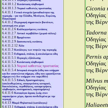
Περιοχές εξάπλωσης
6.4.10.1.2
Κατάσταση πληθυσμού
Ciconia 
6.4.10.1.3
Νομικό καθεστώς προστασίας
6.4.11.1
Γενικά στοιχεία (μοναδικότητα της
Οδηγίας 
περιοχής - για την Ελλάδα, Μεσόγειο, Ευρώπη,
Παγκόσμια)
της Βέρν
6.4.11.2
Περιγραφή σημαντικών βιοτόπων,
κατανομή στο χώρο
6.4.11.2.6
Καλλιεργούμενες εκτάσεις
Tadorna 
6.4.11.2.7
Αστικό περιβάλλον (χωριά-πόλεις)
6.4.11.2.8
Βραχότοποι
Οδηγίας 
6.4.11.2.9
Δασοσκεπείς εκτάσεις
της Βέρν
6.4.11.2.12
Άλλο
6.4.11.3
Κατάλογος των πτηνών της περιοχής
6.4.11.5
Ενδημικά, σπάνια, ή απειλούμενα είδη
Pernis a
6.4.11.5.1
Περιοχές εξάπλωσης
6.4.11.5.2
Οδηγίας 
Κατάσταση πληθυσμού
6.4.11.5.3
Νομικό καθεστώς προστασίας
της Βέρν
6.4.11.5.4
Ιστορικά στοιχεία (είδη που υπήρχαν
και δεν απαντώνται σήμερα, είδη που εμφανίζονται
σήμερα ενώ δεν υπήρχαν στο παρελθόν)
Milvus m
6.4.11.5.5
Ειδικές δραστηριότητες
(απελευθερώσεις, απαγορεύσεις κυνηγιού,
Οδηγίας 
δακτυλιώσεις, περιθάλψεις, καταμετρήσεις
πληθυσμών, συστηματικές παρατηρήσεις)
6.4.11.6
της Βέρν
Καταφύγια άγριας ζωής στον
παρακείμενο χώρο, άμεσα συνδεδεμένα με την
περιοχή
6.4.13
Μικρά Θηλαστικά (κατάλογος)
Haliaeetu
6.4.13.1
Ενδημικά, σπάνια, ή απειλούμενα είδη