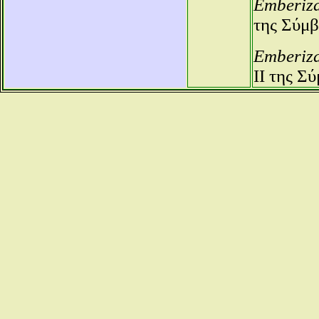
Emberiza
της Σύμβ
Emberiz
ΙΙ της Σ