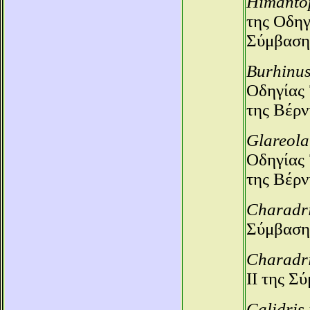
Himanto
της Οδηγ
Σύμβαση
Burhinu
Οδηγίας 
της Βέρν
Glareola
Οδηγίας 
της Βέρν
Charadri
Σύμβαση
Charadri
ΙΙ της Σ
Calidris