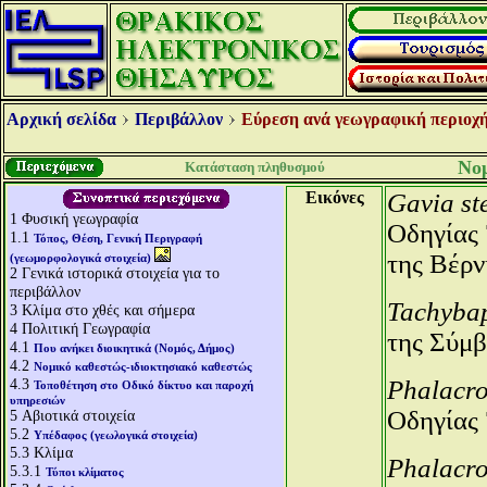
Αρχική σελίδα
Περιβάλλον
Εύρεση ανά γεωγραφική περιοχή
Νομ
Κατάσταση πληθυσμού
Εικόνες
Gavia st
1
Φυσική γεωγραφία
Οδηγίας 
1.1
Τόπος, Θέση, Γενική Περιγραφή
της Βέρν
(γεωμορφολογικά στοιχεία)
2
Γενικά ιστορικά στοιχεία για το
περιβάλλον
Tachybap
3
Κλίμα στο χθές και σήμερα
4
Πολιτική Γεωγραφία
της Σύμβ
4.1
Που ανήκει διοικητικά (Νομός, Δήμος)
4.2
Νομικό καθεστώς-ιδιοκτησιακό καθεστώς
4.3
Phalacro
Τοποθέτηση στο Οδικό δίκτυο και παροχή
υπηρεσιών
Οδηγίας
5
Αβιοτικά στοιχεία
5.2
Υπέδαφος (γεωλογικά στοιχεία)
5.3
Κλίμα
Phalacr
5.3.1
Τύποι κλίματος