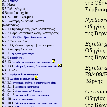
5.3.4
Ομίχλη
της Οδηγ
5.4
Νερά
Σύμβαση
5.5
Ραδιενέργεια
6
Βιοτικά στοιχεία
6.1
Κατώτερη χλωρίδα
Nycticor
6.2
Aνώτερη Χλωρίδα - Ζώνες
βλαστήσεως
Οδηγίας 
6.2.1
Ευμεσογειακή ζώνη βλαστήσεως
της Βέρν
6.2.2
Παραμεσογειακή ζώνη βλαστήσεως
6.2.2.2
Υποζώνη Quercion confertae
6.2.3
Ζώνη δασών
Egretta 
6.2.5
Εξωδασική ζώνη υψηλών ορέων
Οδηγίας 
6.3
Aνώτερη Χλωρίδα
6.3.1
Υδροχαρής βλάστηση
της Βέρν
6.3.8
Βραχότοποι
6.3.13
Κατάλογος χλωρίδας της περιοχής
6.3.13.1
Egretta 
Ενδημικά, σπάνια, ή απειλούμενα είδη
6.4
Πανίδα
79/409/Ε
6.4.5
Αρθρόποδα (κατάλογος)
6.4.9
Αμφίβια (κατάλογος)
Βέρνης
6.4.9.1
Ενδημικά, σπάνια, ή απειλούμενα είδη
6.4.9.1.1
Περιοχές εξάπλωσης
Ciconia 
6.4.9.1.2
Κατάσταση πληθυσμού
6.4.9.1.3
Νομικό καθεστώς προστασίας
Οδηγίας 
6.4.10
Ερπετά (κατάλογος)
6.4.10.1
Ενδημικά, σπάνια, ή απειλούμενα είδη
της Βέρν
6.4.10.1.1