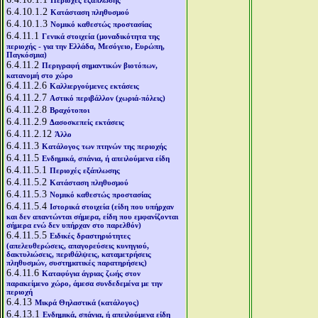
Περιοχές εξάπλωσης
6.4.10.1.2
Κατάσταση πληθυσμού
6.4.10.1.3
Νομικό καθεστώς προστασίας
6.4.11.1
Γενικά στοιχεία (μοναδικότητα της
περιοχής - για την Ελλάδα, Μεσόγειο, Ευρώπη,
Παγκόσμια)
6.4.11.2
Περιγραφή σημαντικών βιοτόπων,
κατανομή στο χώρο
6.4.11.2.6
Καλλιεργούμενες εκτάσεις
6.4.11.2.7
Αστικό περιβάλλον (χωριά-πόλεις)
6.4.11.2.8
Βραχότοποι
6.4.11.2.9
Δασοσκεπείς εκτάσεις
6.4.11.2.12
Άλλο
6.4.11.3
Κατάλογος των πτηνών της περιοχής
6.4.11.5
Ενδημικά, σπάνια, ή απειλούμενα είδη
6.4.11.5.1
Περιοχές εξάπλωσης
6.4.11.5.2
Κατάσταση πληθυσμού
6.4.11.5.3
Νομικό καθεστώς προστασίας
6.4.11.5.4
Ιστορικά στοιχεία (είδη που υπήρχαν
και δεν απαντώνται σήμερα, είδη που εμφανίζονται
σήμερα ενώ δεν υπήρχαν στο παρελθόν)
6.4.11.5.5
Ειδικές δραστηριότητες
(απελευθερώσεις, απαγορεύσεις κυνηγιού,
δακτυλιώσεις, περιθάλψεις, καταμετρήσεις
πληθυσμών, συστηματικές παρατηρήσεις)
6.4.11.6
Καταφύγια άγριας ζωής στον
παρακείμενο χώρο, άμεσα συνδεδεμένα με την
περιοχή
6.4.13
Μικρά Θηλαστικά (κατάλογος)
6.4.13.1
Ενδημικά, σπάνια, ή απειλούμενα είδη