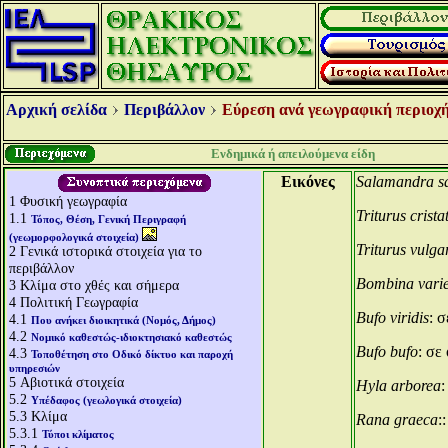
Αρχική σελίδα
Περιβάλλον
Εύρεση ανά γεωγραφική περιοχή
Ενδημικά ή απειλούμενα είδη
Εικόνες
Salamandra s
1
Φυσική γεωγραφία
Triturus crista
1.1
Τόπος, Θέση, Γενική Περιγραφή
(γεωμορφολογικά στοιχεία)
Triturus vulga
2
Γενικά ιστορικά στοιχεία για το
περιβάλλον
Bombina vari
3
Κλίμα στο χθές και σήμερα
4
Πολιτική Γεωγραφία
Bufo viridis
: 
4.1
Που ανήκει διοικητικά (Νομός, Δήμος)
4.2
Νομικό καθεστώς-ιδιοκτησιακό καθεστώς
Bufo bufo
: σε
4.3
Τοποθέτηση στο Οδικό δίκτυο και παροχή
υπηρεσιών
5
Αβιοτικά στοιχεία
Hyla arborea
:
5.2
Υπέδαφος (γεωλογικά στοιχεία)
5.3
Κλίμα
Rana graeca
:
5.3.1
Τύποι κλίματος