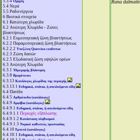
5.3.4
Ομίχλη
Rana dalmati
5.4
Νερά
5.5
Ραδιενέργεια
6
Βιοτικά στοιχεία
6.1
Κατώτερη χλωρίδα
6.2
Aνώτερη Χλωρίδα - Ζώνες
βλαστήσεως
6.2.1
Ευμεσογειακή ζώνη βλαστήσεως
6.2.2
Παραμεσογειακή ζώνη βλαστήσεως
6.2.2.2
Υποζώνη Quercion confertae
6.2.3
Ζώνη δασών
6.2.5
Εξωδασική ζώνη υψηλών ορέων
6.3
Aνώτερη Χλωρίδα
6.3.1
Υδροχαρής βλάστηση
6.3.8
Βραχότοποι
6.3.13
Κατάλογος χλωρίδας της περιοχής
6.3.13.1
Ενδημικά, σπάνια, ή απειλούμενα είδη
6.4
Πανίδα
6.4.5
Αρθρόποδα (κατάλογος)
6.4.9
Αμφίβια (κατάλογος)
6.4.9.1
Ενδημικά, σπάνια, ή απειλούμενα είδη
6.4.9.1.1
Περιοχές εξάπλωσης
6.4.9.1.2
Κατάσταση πληθυσμού
6.4.9.1.3
Νομικό καθεστώς προστασίας
6.4.10
Ερπετά (κατάλογος)
6.4.10.1
Ενδημικά, σπάνια, ή απειλούμενα είδη
6.4.10.1.1