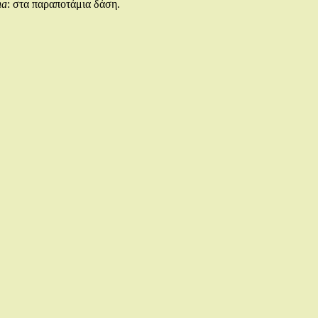
na
: στα παραποτάμια δάση.