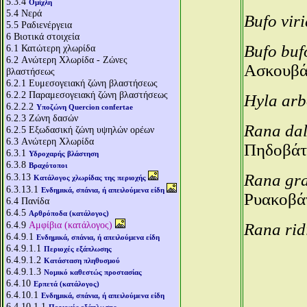
5.3.4
Ομίχλη
5.4
Νερά
Bufo vir
5.5
Ραδιενέργεια
6
Βιοτικά στοιχεία
Bufo bu
6.1
Κατώτερη χλωρίδα
6.2
Aνώτερη Χλωρίδα - Ζώνες
Ασκουβά
βλαστήσεως
6.2.1
Ευμεσογειακή ζώνη βλαστήσεως
6.2.2
Παραμεσογειακή ζώνη βλαστήσεως
Hyla ar
6.2.2.2
Υποζώνη Quercion confertae
6.2.3
Ζώνη δασών
Rana da
6.2.5
Εξωδασική ζώνη υψηλών ορέων
6.3
Aνώτερη Χλωρίδα
Πηδοβάτ
6.3.1
Υδροχαρής βλάστηση
6.3.8
Βραχότοποι
Rana gr
6.3.13
Κατάλογος χλωρίδας της περιοχής
6.3.13.1
Ενδημικά, σπάνια, ή απειλούμενα είδη
Ρυακοβά
6.4
Πανίδα
6.4.5
Αρθρόποδα (κατάλογος)
6.4.9
Αμφίβια (κατάλογος)
Rana ri
6.4.9.1
Ενδημικά, σπάνια, ή απειλούμενα είδη
6.4.9.1.1
Περιοχές εξάπλωσης
6.4.9.1.2
Κατάσταση πληθυσμού
6.4.9.1.3
Νομικό καθεστώς προστασίας
6.4.10
Ερπετά (κατάλογος)
6.4.10.1
Ενδημικά, σπάνια, ή απειλούμενα είδη
6.4.10.1.1