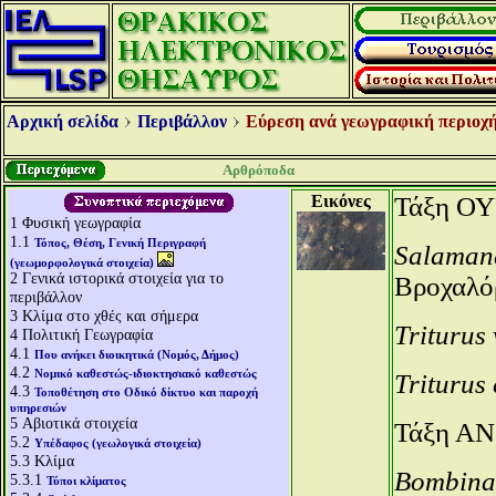
Αρχική σελίδα
Περιβάλλον
Εύρεση ανά γεωγραφική περιοχή
Αρθρόποδα
Εικόνες
Τάξη Ο
1
Φυσική γεωγραφία
1.1
Τόπος, Θέση, Γενική Περιγραφή
Salaman
(γεωμορφολογικά στοιχεία)
2
Γενικά ιστορικά στοιχεία για το
Βροχαλό
περιβάλλον
3
Κλίμα στο χθές και σήμερα
Triturus
4
Πολιτική Γεωγραφία
4.1
Που ανήκει διοικητικά (Νομός, Δήμος)
4.2
Νομικό καθεστώς-ιδιοκτησιακό καθεστώς
Triturus 
4.3
Τοποθέτηση στο Οδικό δίκτυο και παροχή
υπηρεσιών
5
Αβιοτικά στοιχεία
Τάξη Α
5.2
Υπέδαφος (γεωλογικά στοιχεία)
5.3
Κλίμα
Bombina
5.3.1
Τύποι κλίματος