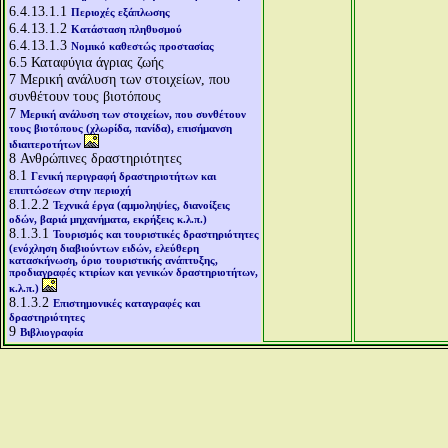
6.4.13.1.1
Περιοχές εξάπλωσης
6.4.13.1.2
Κατάσταση πληθυσμού
6.4.13.1.3
Νομικό καθεστώς προστασίας
6.5
Καταφύγια άγριας ζωής
7
Μερική ανάλυση των στοιχείων, που
συνθέτουν τους βιοτόπους
7
Μερική ανάλυση των στοιχείων, που συνθέτουν
τους βιοτόπους (χλωρίδα, πανίδα), επισήμανση
ιδιαιτεροτήτων
8
Ανθρώπινες δραστηριότητες
8.1
Γενική περιγραφή δραστηριοτήτων και
επιπτώσεων στην περιοχή
8.1.2.2
Τεχνικά έργα (αμμοληψίες, διανοίξεις
οδών, βαριά μηχανήματα, εκρήξεις κ.λ.π.)
8.1.3.1
Τουρισμός και τουριστικές δραστηριότητες
(ενόχληση διαβιούντων ειδών, ελεύθερη
κατασκήνωση, όριο τουριστικής ανάπτυξης,
προδιαγραφές κτιρίων και γενικών δραστηριοτήτων,
κ.λ.π.)
8.1.3.2
Επιστημονικές καταγραφές και
δραστηριότητες
9
Βιβλιογραφία