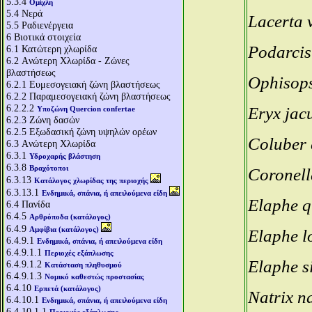
5.3.4
Ομίχλη
5.4
Νερά
Lacerta v
5.5
Ραδιενέργεια
6
Βιοτικά στοιχεία
Podarcis
6.1
Κατώτερη χλωρίδα
6.2
Aνώτερη Χλωρίδα - Ζώνες
βλαστήσεως
Ophisops
6.2.1
Ευμεσογειακή ζώνη βλαστήσεως
6.2.2
Παραμεσογειακή ζώνη βλαστήσεως
6.2.2.2
Eryx jac
Υποζώνη Quercion confertae
6.2.3
Ζώνη δασών
6.2.5
Εξωδασική ζώνη υψηλών ορέων
Coluber 
6.3
Aνώτερη Χλωρίδα
6.3.1
Υδροχαρής βλάστηση
6.3.8
Βραχότοποι
Coronell
6.3.13
Κατάλογος χλωρίδας της περιοχής
6.3.13.1
Ενδημικά, σπάνια, ή απειλούμενα είδη
Elaphe q
6.4
Πανίδα
6.4.5
Αρθρόποδα (κατάλογος)
6.4.9
Αμφίβια (κατάλογος)
Elaphe l
6.4.9.1
Ενδημικά, σπάνια, ή απειλούμενα είδη
6.4.9.1.1
Περιοχές εξάπλωσης
Elaphe s
6.4.9.1.2
Κατάσταση πληθυσμού
6.4.9.1.3
Νομικό καθεστώς προστασίας
6.4.10
Ερπετά (κατάλογος)
Natrix na
6.4.10.1
Ενδημικά, σπάνια, ή απειλούμενα είδη
6.4.10.1.1