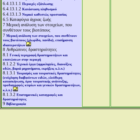
6.4.13.1.1
Περιοχές εξάπλωσης
6.4.13.1.2
Κατάσταση πληθυσμού
6.4.13.1.3
Νομικό καθεστώς προστασίας
6.5
Καταφύγια άγριας ζωής
7
Μερική ανάλυση των στοιχείων, που
συνθέτουν τους βιοτόπους
7
Μερική ανάλυση των στοιχείων, που συνθέτουν
τους βιοτόπους (χλωρίδα, πανίδα), επισήμανση
ιδιαιτεροτήτων
8
Ανθρώπινες δραστηριότητες
8.1
Γενική περιγραφή δραστηριοτήτων και
επιπτώσεων στην περιοχή
8.1.2.2
Τεχνικά έργα (αμμοληψίες, διανοίξεις
οδών, βαριά μηχανήματα, εκρήξεις κ.λ.π.)
8.1.3.1
Τουρισμός και τουριστικές δραστηριότητες
(ενόχληση διαβιούντων ειδών, ελεύθερη
κατασκήνωση, όριο τουριστικής ανάπτυξης,
προδιαγραφές κτιρίων και γενικών δραστηριοτήτων,
κ.λ.π.)
8.1.3.2
Επιστημονικές καταγραφές και
δραστηριότητες
9
Βιβλιογραφία