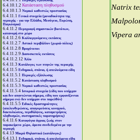
Περιοχές εξάπλωσης
6.4.10.1.2
Κατάσταση πληθυσμού
Natrix te
6.4.10.1.3
Νομικό καθεστώς προστασίας
6.4.11.1
Γενικά στοιχεία (μοναδικότητα της
Malpolo
περιοχής - για την Ελλάδα, Μεσόγειο, Ευρώπη,
Παγκόσμια)
6.4.11.2
Περιγραφή σημαντικών βιοτόπων,
Vipera 
κατανομή στο χώρο
6.4.11.2.6
Καλλιεργούμενες εκτάσεις
6.4.11.2.7
Αστικό περιβάλλον (χωριά-πόλεις)
6.4.11.2.8
Βραχότοποι
6.4.11.2.9
Δασοσκεπείς εκτάσεις
6.4.11.2.12
Άλλο
6.4.11.3
Κατάλογος των πτηνών της περιοχής
6.4.11.5
Ενδημικά, σπάνια, ή απειλούμενα είδη
6.4.11.5.1
Περιοχές εξάπλωσης
6.4.11.5.2
Κατάσταση πληθυσμού
6.4.11.5.3
Νομικό καθεστώς προστασίας
6.4.11.5.4
Ιστορικά στοιχεία (είδη που υπήρχαν
και δεν απαντώνται σήμερα, είδη που εμφανίζονται
σήμερα ενώ δεν υπήρχαν στο παρελθόν)
6.4.11.5.5
Ειδικές δραστηριότητες
(απελευθερώσεις, απαγορεύσεις κυνηγιού,
δακτυλιώσεις, περιθάλψεις, καταμετρήσεις
πληθυσμών, συστηματικές παρατηρήσεις)
6.4.11.6
Καταφύγια άγριας ζωής στον
παρακείμενο χώρο, άμεσα συνδεδεμένα με την
περιοχή
6.4.13
Μικρά Θηλαστικά (κατάλογος)
6.4.13.1
Ενδημικά, σπάνια, ή απειλούμενα είδη