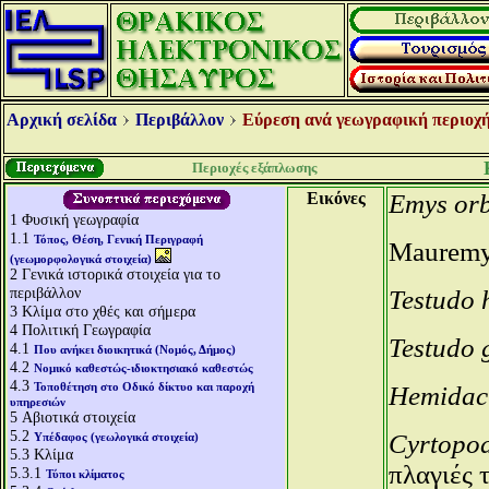
Αρχική σελίδα
Περιβάλλον
Εύρεση ανά γεωγραφική περιοχή
Περιοχές εξάπλωσης
Εικόνες
Emys orb
1
Φυσική γεωγραφία
1.1
Τόπος, Θέση, Γενική Περιγραφή
Μaurem
(γεωμορφολογικά στοιχεία)
2
Γενικά ιστορικά στοιχεία για το
περιβάλλον
Testudo
3
Κλίμα στο χθές και σήμερα
4
Πολιτική Γεωγραφία
Testudo 
4.1
Που ανήκει διοικητικά (Νομός, Δήμος)
4.2
Νομικό καθεστώς-ιδιοκτησιακό καθεστώς
4.3
Τοποθέτηση στο Οδικό δίκτυο και παροχή
Hemidact
υπηρεσιών
5
Αβιοτικά στοιχεία
5.2
Cyrtopod
Υπέδαφος (γεωλογικά στοιχεία)
5.3
Κλίμα
πλαγιές 
5.3.1
Τύποι κλίματος