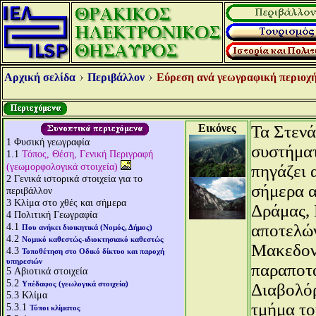
Αρχική σελίδα
Περιβάλλον
Εύρεση ανά γεωγραφική περιοχή
Εικόνες
Τα Στενά
1
Φυσική γεωγραφία
συστήματ
1.1
Τόπος, Θέση, Γενική Περιγραφή
(γεωμορφολογικά στοιχεία)
πηγάζει 
2
Γενικά ιστορικά στοιχεία για το
σήμερα α
περιβάλλον
3
Κλίμα στο χθές και σήμερα
Δράμας, 
4
Πολιτική Γεωγραφία
4.1
αποτελών
Που ανήκει διοικητικά (Νομός, Δήμος)
4.2
Νομικό καθεστώς-ιδιοκτησιακό καθεστώς
Μακεδονί
4.3
Τοποθέτηση στο Οδικό δίκτυο και παροχή
υπηρεσιών
παραποτ
5
Αβιοτικά στοιχεία
5.2
Υπέδαφος (γεωλογικά στοιχεία)
Διαβολόρ
5.3
Κλίμα
τμήμα το
5.3.1
Τύποι κλίματος