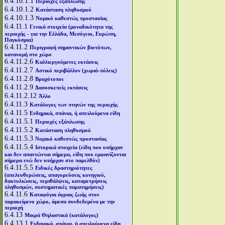
6.4.10.1.1
Περιοχές εξάπλωσης
6.4.10.1.2
Κατάσταση πληθυσμού
6.4.10.1.3
Νομικό καθεστώς προστασίας
6.4.11.1
Γενικά στοιχεία (μοναδικότητα της
περιοχής - για την Ελλάδα, Μεσόγειο, Ευρώπη,
Παγκόσμια)
6.4.11.2
Περιγραφή σημαντικών βιοτόπων,
κατανομή στο χώρο
6.4.11.2.6
Καλλιεργούμενες εκτάσεις
6.4.11.2.7
Αστικό περιβάλλον (χωριά-πόλεις)
6.4.11.2.8
Βραχότοποι
6.4.11.2.9
Δασοσκεπείς εκτάσεις
6.4.11.2.12
Άλλο
6.4.11.3
Κατάλογος των πτηνών της περιοχής
6.4.11.5
Ενδημικά, σπάνια, ή απειλούμενα είδη
6.4.11.5.1
Περιοχές εξάπλωσης
6.4.11.5.2
Κατάσταση πληθυσμού
6.4.11.5.3
Νομικό καθεστώς προστασίας
6.4.11.5.4
Ιστορικά στοιχεία (είδη που υπήρχαν
και δεν απαντώνται σήμερα, είδη που εμφανίζονται
σήμερα ενώ δεν υπήρχαν στο παρελθόν)
6.4.11.5.5
Ειδικές δραστηριότητες
(απελευθερώσεις, απαγορεύσεις κυνηγιού,
δακτυλιώσεις, περιθάλψεις, καταμετρήσεις
πληθυσμών, συστηματικές παρατηρήσεις)
6.4.11.6
Καταφύγια άγριας ζωής στον
παρακείμενο χώρο, άμεσα συνδεδεμένα με την
περιοχή
6.4.13
Μικρά Θηλαστικά (κατάλογος)
6.4.13.1
Ενδημικά, σπάνια, ή απειλούμενα είδη