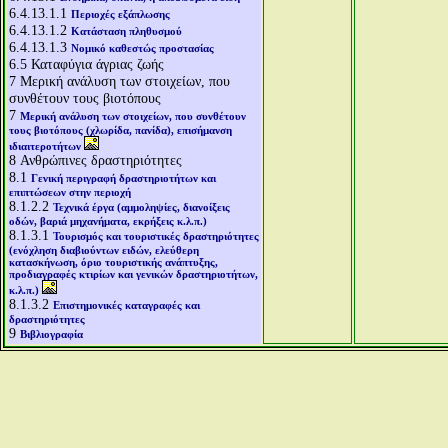
6.4.13.1.1
Περιοχές εξάπλωσης
6.4.13.1.2
Κατάσταση πληθυσμού
6.4.13.1.3
Νομικό καθεστώς προστασίας
6.5
Καταφύγια άγριας ζωής
7
Μερική ανάλυση των στοιχείων, που
συνθέτουν τους βιοτόπους
7
Μερική ανάλυση των στοιχείων, που συνθέτουν
τους βιοτόπους (χλωρίδα, πανίδα), επισήμανση
ιδιαιτεροτήτων
8
Ανθρώπινες δραστηριότητες
8.1
Γενική περιγραφή δραστηριοτήτων και
επιπτώσεων στην περιοχή
8.1.2.2
Τεχνικά έργα (αμμοληψίες, διανοίξεις
οδών, βαριά μηχανήματα, εκρήξεις κ.λ.π.)
8.1.3.1
Τουρισμός και τουριστικές δραστηριότητες
(ενόχληση διαβιούντων ειδών, ελεύθερη
κατασκήνωση, όριο τουριστικής ανάπτυξης,
προδιαγραφές κτιρίων και γενικών δραστηριοτήτων,
κ.λ.π.)
8.1.3.2
Επιστημονικές καταγραφές και
δραστηριότητες
9
Βιβλιογραφία