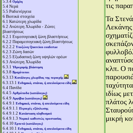
5.3.4
Ομίχλη
τις παρα
5.4
Νερά
5.5
Ραδιενέργεια
6
Βιοτικά στοιχεία
Τα Στενά
6.1
Κατώτερη χλωρίδα
Λεκάνης 
6.2
Aνώτερη Χλωρίδα - Ζώνες
βλαστήσεως
σχηματίζ
6.2.1
Ευμεσογειακή ζώνη βλαστήσεως
6.2.2
Παραμεσογειακή ζώνη βλαστήσεως
σκεπάζον
6.2.2.2
Υποζώνη Quercion confertae
φυλλοβόλ
6.2.3
Ζώνη δασών
6.2.5
Εξωδασική ζώνη υψηλών ορέων
αναπτύσσ
6.3
Aνώτερη Χλωρίδα
6.3.1
κλπ. Ο π
Υδροχαρής βλάστηση
6.3.8
Βραχότοποι
παρουσιά
6.3.13
Κατάλογος χλωρίδας της περιοχής
6.3.13.1
Ενδημικά, σπάνια, ή απειλούμενα είδη
ταχύτητα
6.4
Πανίδα
ιδίως με
6.4.5
Αρθρόποδα (κατάλογος)
6.4.9
Αμφίβια (κατάλογος)
πλάτος λ
6.4.9.1
Ενδημικά, σπάνια, ή απειλούμενα είδη
6.4.9.1.1
Σταυρούπ
Περιοχές εξάπλωσης
6.4.9.1.2
Κατάσταση πληθυσμού
μικρή κο
6.4.9.1.3
Νομικό καθεστώς προστασίας
6.4.10
Ερπετά (κατάλογος)
6.4.10.1
Ενδημικά, σπάνια, ή απειλούμενα είδη