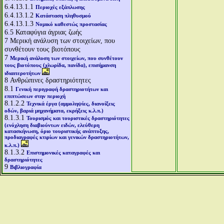
6.4.13.1.1
Περιοχές εξάπλωσης
6.4.13.1.2
Κατάσταση πληθυσμού
6.4.13.1.3
Νομικό καθεστώς προστασίας
6.5
Καταφύγια άγριας ζωής
7
Μερική ανάλυση των στοιχείων, που
συνθέτουν τους βιοτόπους
7
Μερική ανάλυση των στοιχείων, που συνθέτουν
τους βιοτόπους (χλωρίδα, πανίδα), επισήμανση
ιδιαιτεροτήτων
8
Ανθρώπινες δραστηριότητες
8.1
Γενική περιγραφή δραστηριοτήτων και
επιπτώσεων στην περιοχή
8.1.2.2
Τεχνικά έργα (αμμοληψίες, διανοίξεις
οδών, βαριά μηχανήματα, εκρήξεις κ.λ.π.)
8.1.3.1
Τουρισμός και τουριστικές δραστηριότητες
(ενόχληση διαβιούντων ειδών, ελεύθερη
κατασκήνωση, όριο τουριστικής ανάπτυξης,
προδιαγραφές κτιρίων και γενικών δραστηριοτήτων,
κ.λ.π.)
8.1.3.2
Επιστημονικές καταγραφές και
δραστηριότητες
9
Βιβλιογραφία