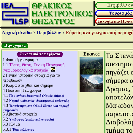
Αρχική σελίδα
Περιβάλλον
Εύρεση ανά γεωγραφική περιοχή
Εικόνες
Τα Στενά
1
Φυσική γεωγραφία
συστήματ
1.1
Τόπος, Θέση, Γενική Περιγραφή
(γεωμορφολογικά στοιχεία)
πηγάζει 
2
Γενικά ιστορικά στοιχεία για το
σήμερα α
περιβάλλον
3
Κλίμα στο χθές και σήμερα
Δράμας, 
4
Πολιτική Γεωγραφία
4.1
αποτελών
Που ανήκει διοικητικά (Νομός, Δήμος)
4.2
Νομικό καθεστώς-ιδιοκτησιακό καθεστώς
Μακεδονί
4.3
Τοποθέτηση στο Οδικό δίκτυο και παροχή
υπηρεσιών
παραποτ
5
Αβιοτικά στοιχεία
5.2
Υπέδαφος (γεωλογικά στοιχεία)
Διαβολόρ
5.3
Κλίμα
τμήμα το
5.3.1
Τύποι κλίματος