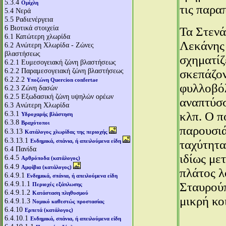
5.3.4
Ομίχλη
τις παρα
5.4
Νερά
5.5
Ραδιενέργεια
6
Βιοτικά στοιχεία
Τα Στενά
6.1
Κατώτερη χλωρίδα
Λεκάνης 
6.2
Aνώτερη Χλωρίδα - Ζώνες
βλαστήσεως
σχηματίζ
6.2.1
Ευμεσογειακή ζώνη βλαστήσεως
6.2.2
Παραμεσογειακή ζώνη βλαστήσεως
σκεπάζον
6.2.2.2
Υποζώνη Quercion confertae
φυλλοβόλ
6.2.3
Ζώνη δασών
6.2.5
Εξωδασική ζώνη υψηλών ορέων
αναπτύσσ
6.3
Aνώτερη Χλωρίδα
6.3.1
κλπ. Ο π
Υδροχαρής βλάστηση
6.3.8
Βραχότοποι
παρουσιά
6.3.13
Κατάλογος χλωρίδας της περιοχής
6.3.13.1
Ενδημικά, σπάνια, ή απειλούμενα είδη
ταχύτητα
6.4
Πανίδα
ιδίως με
6.4.5
Αρθρόποδα (κατάλογος)
6.4.9
Αμφίβια (κατάλογος)
πλάτος λ
6.4.9.1
Ενδημικά, σπάνια, ή απειλούμενα είδη
6.4.9.1.1
Σταυρούπ
Περιοχές εξάπλωσης
6.4.9.1.2
Κατάσταση πληθυσμού
μικρή κο
6.4.9.1.3
Νομικό καθεστώς προστασίας
6.4.10
Ερπετά (κατάλογος)
6.4.10.1
Ενδημικά, σπάνια, ή απειλούμενα είδη