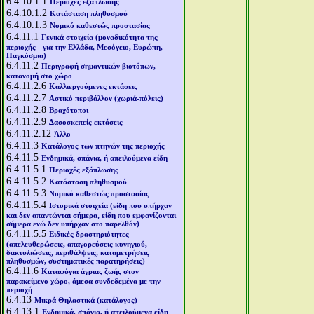
6.4.10.1.1
Περιοχές εξάπλωσης
6.4.10.1.2
Κατάσταση πληθυσμού
6.4.10.1.3
Νομικό καθεστώς προστασίας
6.4.11.1
Γενικά στοιχεία (μοναδικότητα της
περιοχής - για την Ελλάδα, Μεσόγειο, Ευρώπη,
Παγκόσμια)
6.4.11.2
Περιγραφή σημαντικών βιοτόπων,
κατανομή στο χώρο
6.4.11.2.6
Καλλιεργούμενες εκτάσεις
6.4.11.2.7
Αστικό περιβάλλον (χωριά-πόλεις)
6.4.11.2.8
Βραχότοποι
6.4.11.2.9
Δασοσκεπείς εκτάσεις
6.4.11.2.12
Άλλο
6.4.11.3
Κατάλογος των πτηνών της περιοχής
6.4.11.5
Ενδημικά, σπάνια, ή απειλούμενα είδη
6.4.11.5.1
Περιοχές εξάπλωσης
6.4.11.5.2
Κατάσταση πληθυσμού
6.4.11.5.3
Νομικό καθεστώς προστασίας
6.4.11.5.4
Ιστορικά στοιχεία (είδη που υπήρχαν
και δεν απαντώνται σήμερα, είδη που εμφανίζονται
σήμερα ενώ δεν υπήρχαν στο παρελθόν)
6.4.11.5.5
Ειδικές δραστηριότητες
(απελευθερώσεις, απαγορεύσεις κυνηγιού,
δακτυλιώσεις, περιθάλψεις, καταμετρήσεις
πληθυσμών, συστηματικές παρατηρήσεις)
6.4.11.6
Καταφύγια άγριας ζωής στον
παρακείμενο χώρο, άμεσα συνδεδεμένα με την
περιοχή
6.4.13
Μικρά Θηλαστικά (κατάλογος)
6.4.13.1
Ενδημικά, σπάνια, ή απειλούμενα είδη