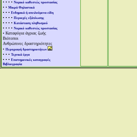
• • • •
Νομικό καθεστώς προστασίας
• •
Μικρά Θηλαστικά
• • •
Ενδημικά ή απειλούμενα είδη
• • • •
Περιοχές εξάπλωσης
• • • •
Κατάσταση πληθυσμού
• • • •
Νομικό καθεστώς προστασίας
• Καταφύγια άγριας ζωής
Βιότοποι
Ανθρώπινες δραστηριότητες
•
Περιγραφή δραστηριοτήτων
• • •
Τεχνικά έργα
• • •
Επιστημονικές καταγραφές
Βιβλιογραφία