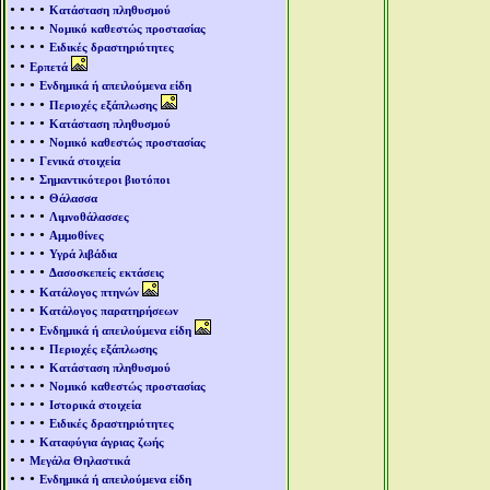
• • • •
Κατάσταση πληθυσμού
• • • •
Νομικό καθεστώς προστασίας
• • • •
Ειδικές δραστηριότητες
• •
Ερπετά
• • •
Ενδημικά ή απειλούμενα είδη
• • • •
Περιοχές εξάπλωσης
• • • •
Κατάσταση πληθυσμού
• • • •
Νομικό καθεστώς προστασίας
• • •
Γενικά στοιχεία
• • •
Σημαντικότεροι βιοτόποι
• • • •
Θάλασσα
• • • •
Λιμνοθάλασσες
• • • •
Αμμοθίνες
• • • •
Υγρά λιβάδια
• • • •
Δασοσκεπείς εκτάσεις
• • •
Κατάλογος πτηνών
• • •
Κατάλογος παρατηρήσεων
• • •
Ενδημικά ή απειλούμενα είδη
• • • •
Περιοχές εξάπλωσης
• • • •
Κατάσταση πληθυσμού
• • • •
Νομικό καθεστώς προστασίας
• • • •
Ιστορικά στοιχεία
• • • •
Ειδικές δραστηριότητες
• • •
Καταφύγια άγριας ζωής
• •
Μεγάλα Θηλαστικά
• • •
Ενδημικά ή απειλούμενα είδη