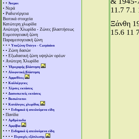
& 1945-7
• •
Άνεμοι
• Νερά
11.7 7.1
• Ραδιενέργεια
Βιοτικά στοιχεία
Ξάνθη 19
Κατώτερη χλωρίδα
Aνώτερη Χλωρίδα - Ζώνες βλαστήσεως
15.6 11 
Ευμεσογειακή ζώνη
Παραμεσογειακή ζώνη
• • •
Υποζώνη Ostryo - Carpinion
• • Ζώνη δασών
• • Εξωδασική ζώνη υψηλών ορέων
• Aνώτερη Χλωρίδα
• •
Υδροχαρής βλάστηση
• •
Αλοφυτική βλάστηση
• •
Αμμοθίνες
• •
Καλλιέργειες
• •
Χέρσες εκτάσεις
• •
Δασοσκεπείς εκτάσεις
• •
Βοσκότοποι
• •
Κατάλογος χλωρίδας
• • •
Ενδημικά ή απειλούμενα είδη
• Πανίδα
• •
Αρθρόποδα
• •
Αμφίβια
• • •
Ενδημικά ή απειλούμενα είδη
• • • •
Περιοχές εξάπλωσης