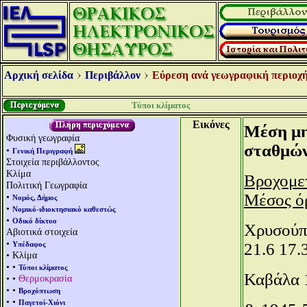
Αρχική σελίδα
Περιβάλλον
Εύρεση ανά γεωγραφική περιοχή
Τύποι κλίματος
Εικόνες
Μέση μη
Φυσική γεωγραφία
σταθμών
•
Γενική Περιγραφή
Στοιχεία περιβάλλοντος
Κλίμα
Βροχομετ
Πολιτική Γεωγραφία
Μέσος ό
•
Νομός, Δήμος
•
Νομικό-ιδιοκτησιακό καθεστώς
•
Οδικό δίκτυο
Χρυσούπο
Αβιοτικά στοιχεία
•
Υπέδαφος
21.6 17.
• Κλίμα
• •
Τύποι κλίματος
Καβάλα 
• •
Θερμοκρασία
• •
Βροχόπτωση
• •
Παγετοί-Χιόνι