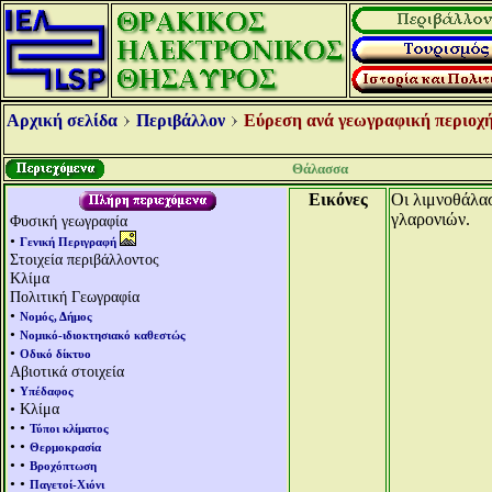
Αρχική σελίδα
Περιβάλλον
Εύρεση ανά γεωγραφική περιοχή
Θάλασσα
Εικόνες
Οι λιμνοθάλασ
γλαρονιών.
Φυσική γεωγραφία
•
Γενική Περιγραφή
Στοιχεία περιβάλλοντος
Κλίμα
Πολιτική Γεωγραφία
•
Νομός, Δήμος
•
Νομικό-ιδιοκτησιακό καθεστώς
•
Οδικό δίκτυο
Αβιοτικά στοιχεία
•
Υπέδαφος
• Κλίμα
• •
Τύποι κλίματος
• •
Θερμοκρασία
• •
Βροχόπτωση
• •
Παγετοί-Χιόνι