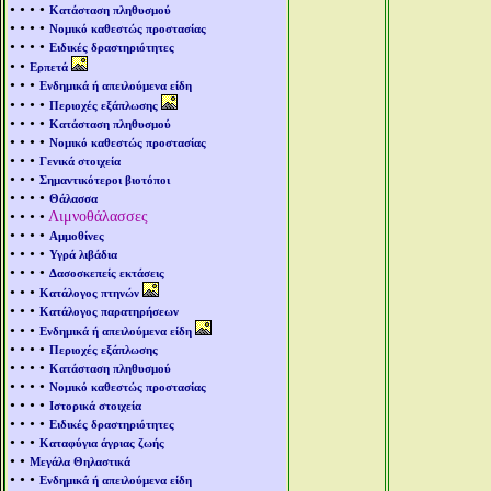
• • • •
Κατάσταση πληθυσμού
• • • •
Νομικό καθεστώς προστασίας
• • • •
Ειδικές δραστηριότητες
• •
Ερπετά
• • •
Ενδημικά ή απειλούμενα είδη
• • • •
Περιοχές εξάπλωσης
• • • •
Κατάσταση πληθυσμού
• • • •
Νομικό καθεστώς προστασίας
• • •
Γενικά στοιχεία
• • •
Σημαντικότεροι βιοτόποι
• • • •
Θάλασσα
• • • •
Λιμνοθάλασσες
• • • •
Αμμοθίνες
• • • •
Υγρά λιβάδια
• • • •
Δασοσκεπείς εκτάσεις
• • •
Κατάλογος πτηνών
• • •
Κατάλογος παρατηρήσεων
• • •
Ενδημικά ή απειλούμενα είδη
• • • •
Περιοχές εξάπλωσης
• • • •
Κατάσταση πληθυσμού
• • • •
Νομικό καθεστώς προστασίας
• • • •
Ιστορικά στοιχεία
• • • •
Ειδικές δραστηριότητες
• • •
Καταφύγια άγριας ζωής
• •
Μεγάλα Θηλαστικά
• • •
Ενδημικά ή απειλούμενα είδη