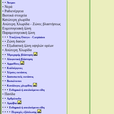
• •
Άνεμοι
• Νερά
• Ραδιενέργεια
Βιοτικά στοιχεία
Κατώτερη χλωρίδα
Aνώτερη Χλωρίδα - Ζώνες βλαστήσεως
Ευμεσογειακή ζώνη
Παραμεσογειακή ζώνη
• • •
Υποζώνη Ostryo - Carpinion
• • Ζώνη δασών
• • Εξωδασική ζώνη υψηλών ορέων
• Aνώτερη Χλωρίδα
• •
Υδροχαρής βλάστηση
• •
Αλοφυτική βλάστηση
• •
Αμμοθίνες
• •
Καλλιέργειες
• •
Χέρσες εκτάσεις
• •
Δασοσκεπείς εκτάσεις
• •
Βοσκότοποι
• •
Κατάλογος χλωρίδας
• • •
Ενδημικά ή απειλούμενα είδη
• Πανίδα
• •
Αρθρόποδα
• •
Αμφίβια
• • •
Ενδημικά ή απειλούμενα είδη
• • • •
Περιοχές εξάπλωσης