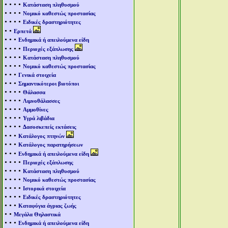
• • • •
Κατάσταση πληθυσμού
• • • •
Νομικό καθεστώς προστασίας
• • • •
Ειδικές δραστηριότητες
• •
Ερπετά
• • •
Ενδημικά ή απειλούμενα είδη
• • • •
Περιοχές εξάπλωσης
• • • •
Κατάσταση πληθυσμού
• • • •
Νομικό καθεστώς προστασίας
• • •
Γενικά στοιχεία
• • •
Σημαντικότεροι βιοτόποι
• • • •
Θάλασσα
• • • •
Λιμνοθάλασσες
• • • •
Αμμοθίνες
• • • •
Υγρά λιβάδια
• • • •
Δασοσκεπείς εκτάσεις
• • •
Κατάλογος πτηνών
• • •
Κατάλογος παρατηρήσεων
• • •
Ενδημικά ή απειλούμενα είδη
• • • •
Περιοχές εξάπλωσης
• • • •
Κατάσταση πληθυσμού
• • • •
Νομικό καθεστώς προστασίας
• • • •
Ιστορικά στοιχεία
• • • •
Ειδικές δραστηριότητες
• • •
Καταφύγια άγριας ζωής
• •
Μεγάλα Θηλαστικά
• • •
Ενδημικά ή απειλούμενα είδη