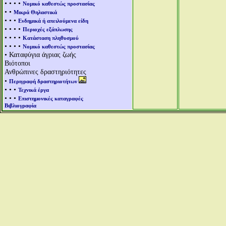
• • • •
Νομικό καθεστώς προστασίας
• •
Μικρά Θηλαστικά
• • •
Ενδημικά ή απειλούμενα είδη
• • • •
Περιοχές εξάπλωσης
• • • •
Κατάσταση πληθυσμού
• • • •
Νομικό καθεστώς προστασίας
• Καταφύγια άγριας ζωής
Βιότοποι
Ανθρώπινες δραστηριότητες
•
Περιγραφή δραστηριοτήτων
• • •
Τεχνικά έργα
• • •
Επιστημονικές καταγραφές
Βιβλιογραφία