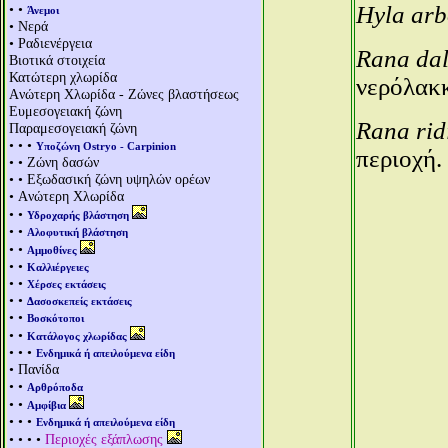
• •
Hyla arb
Άνεμοι
• Νερά
• Ραδιενέργεια
Rana da
Βιοτικά στοιχεία
Κατώτερη χλωρίδα
νερόλακκ
Aνώτερη Χλωρίδα - Ζώνες βλαστήσεως
Ευμεσογειακή ζώνη
Rana rid
Παραμεσογειακή ζώνη
• • •
Υποζώνη Ostryo - Carpinion
περιοχή.
• • Ζώνη δασών
• • Εξωδασική ζώνη υψηλών ορέων
• Aνώτερη Χλωρίδα
• •
Υδροχαρής βλάστηση
• •
Αλοφυτική βλάστηση
• •
Αμμοθίνες
• •
Καλλιέργειες
• •
Χέρσες εκτάσεις
• •
Δασοσκεπείς εκτάσεις
• •
Βοσκότοποι
• •
Κατάλογος χλωρίδας
• • •
Ενδημικά ή απειλούμενα είδη
• Πανίδα
• •
Αρθρόποδα
• •
Αμφίβια
• • •
Ενδημικά ή απειλούμενα είδη
• • • •
Περιοχές εξάπλωσης