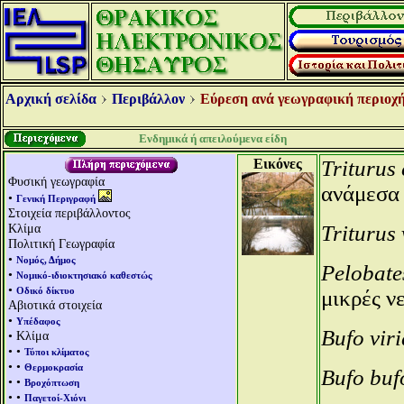
Αρχική σελίδα
Περιβάλλον
Εύρεση ανά γεωγραφική περιοχή
Ενδημικά ή απειλούμενα είδη
Εικόνες
Triturus 
Φυσική γεωγραφία
ανάμεσα 
•
Γενική Περιγραφή
Στοιχεία περιβάλλοντος
Κλίμα
Triturus 
Πολιτική Γεωγραφία
•
Νομός, Δήμος
Pelobate
•
Νομικό-ιδιοκτησιακό καθεστώς
•
Οδικό δίκτυο
μικρές ν
Αβιοτικά στοιχεία
•
Υπέδαφος
Bufo viri
• Κλίμα
• •
Τύποι κλίματος
• •
Θερμοκρασία
Bufo buf
• •
Βροχόπτωση
• •
Παγετοί-Χιόνι