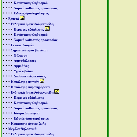
• • • •
Κατάσταση πληθυσμού
• • • •
Νομικό καθεστώς προστασίας
• • • •
Ειδικές δραστηριότητες
• •
Ερπετά
• • •
Ενδημικά ή απειλούμενα είδη
• • • •
Περιοχές εξάπλωσης
• • • •
Κατάσταση πληθυσμού
• • • •
Νομικό καθεστώς προστασίας
• • •
Γενικά στοιχεία
• • •
Σημαντικότεροι βιοτόποι
• • • •
Θάλασσα
• • • •
Λιμνοθάλασσες
• • • •
Αμμοθίνες
• • • •
Υγρά λιβάδια
• • • •
Δασοσκεπείς εκτάσεις
• • •
Κατάλογος πτηνών
• • •
Κατάλογος παρατηρήσεων
• • •
Ενδημικά ή απειλούμενα είδη
• • • •
Περιοχές εξάπλωσης
• • • •
Κατάσταση πληθυσμού
• • • •
Νομικό καθεστώς προστασίας
• • • •
Ιστορικά στοιχεία
• • • •
Ειδικές δραστηριότητες
• • •
Καταφύγια άγριας ζωής
• •
Μεγάλα Θηλαστικά
• • •
Ενδημικά ή απειλούμενα είδη