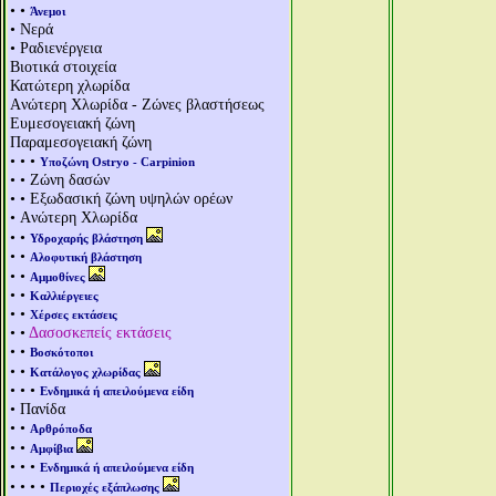
• •
Άνεμοι
• Νερά
• Ραδιενέργεια
Βιοτικά στοιχεία
Κατώτερη χλωρίδα
Aνώτερη Χλωρίδα - Ζώνες βλαστήσεως
Ευμεσογειακή ζώνη
Παραμεσογειακή ζώνη
• • •
Υποζώνη Ostryo - Carpinion
• • Ζώνη δασών
• • Εξωδασική ζώνη υψηλών ορέων
• Aνώτερη Χλωρίδα
• •
Υδροχαρής βλάστηση
• •
Αλοφυτική βλάστηση
• •
Αμμοθίνες
• •
Καλλιέργειες
• •
Χέρσες εκτάσεις
• •
Δασοσκεπείς εκτάσεις
• •
Βοσκότοποι
• •
Κατάλογος χλωρίδας
• • •
Ενδημικά ή απειλούμενα είδη
• Πανίδα
• •
Αρθρόποδα
• •
Αμφίβια
• • •
Ενδημικά ή απειλούμενα είδη
• • • •
Περιοχές εξάπλωσης