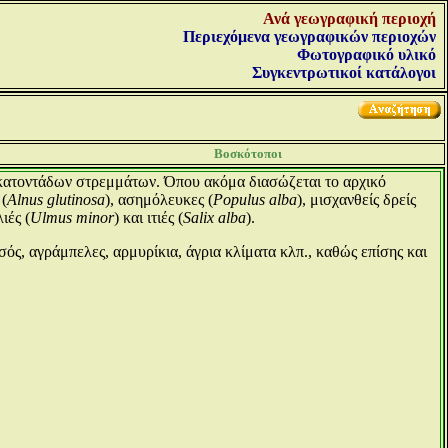
Ανά γεωγραφική περιοχή
Περιεχόμενα γεωγραφικών περιοχών
Φωτογραφικό υλικό
Συγκεντρωτικοί κατάλογοι
Βοσκότοποι
κατοντάδων στρεμμάτων. Όπου ακόμα διασώζεται το αρχικό
 (
Alnus glutinosa
), ασημόλευκες (
Populus alba
), μισχανθείς δρείς
λιές (
Ulmus minor
) και ιτιές (
Salix alba
).
ς, αγράμπελες, αρμυρίκια, άγρια κλίματα κλπ., καθώς επίσης και