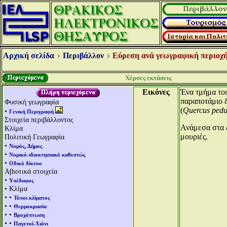
Αρχική σελίδα
Περιβάλλον
Εύρεση ανά γεωγραφική περιοχή
Χέρσες εκτάσεις
Εικόνες
Ένα τμήμα το
παραποτάμιο δ
Φυσική γεωγραφία
(
Quercus pedu
•
Γενική Περιγραφή
Στοιχεία περιβάλλοντος
Ανάμεσα στα δ
Κλίμα
μουριές.
Πολιτική Γεωγραφία
•
Νομός, Δήμος
•
Νομικό-ιδιοκτησιακό καθεστώς
•
Οδικό δίκτυο
Αβιοτικά στοιχεία
•
Υπέδαφος
• Κλίμα
• •
Τύποι κλίματος
• •
Θερμοκρασία
• •
Βροχόπτωση
• •
Παγετοί-Χιόνι