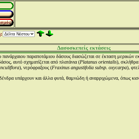
:
Δασοσκεπείς εκτάσεις
υ πανάρχαιου παραποτάμιου δάσους διασώζεται σε έκταση μερικών ε
άσος, αυτό σχηματίζεται από πλατάνια (
Platanus orientalis
), σκλήθρα
nculiflora
), νερόφραξους (
Fraxinus angustifolia subsp. oxycarpa
), φτε
ένδρα υπάρχουν και άλλα φυτά, θαμνώδη ή αναρριχώμενα, όπως κισσό