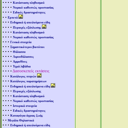
• • • •
Κατάσταση πληθυσμού
• • • •
Νομικό καθεστώς προστασίας
• • • •
Ειδικές δραστηριότητες
• •
Ερπετά
• • •
Ενδημικά ή απειλούμενα είδη
• • • •
Περιοχές εξάπλωσης
• • • •
Κατάσταση πληθυσμού
• • • •
Νομικό καθεστώς προστασίας
• • •
Γενικά στοιχεία
• • •
Σημαντικότεροι βιοτόποι
• • • •
Θάλασσα
• • • •
Λιμνοθάλασσες
• • • •
Αμμοθίνες
• • • •
Υγρά λιβάδια
• • • •
Δασοσκεπείς εκτάσεις
• • •
Κατάλογος πτηνών
• • •
Κατάλογος παρατηρήσεων
• • •
Ενδημικά ή απειλούμενα είδη
• • • •
Περιοχές εξάπλωσης
• • • •
Κατάσταση πληθυσμού
• • • •
Νομικό καθεστώς προστασίας
• • • •
Ιστορικά στοιχεία
• • • •
Ειδικές δραστηριότητες
• • •
Καταφύγια άγριας ζωής
• •
Μεγάλα Θηλαστικά
• • •
Ενδημικά ή απειλούμενα είδη