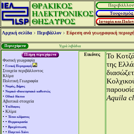
Αρχική σελίδα
Περιβάλλον
Εύρεση ανά γεωγραφική περιοχή
Υγρά λιβάδια
Εικόνες
Το Κοτζά
Φυσική γεωγραφία
της Ελλά
•
Γενική Περιγραφή
Στοιχεία περιβάλλοντος
διασώζετ
Κλίμα
Κολχικο
Πολιτική Γεωγραφία
•
Νομός, Δήμος
παρουσί
•
Νομικό-ιδιοκτησιακό καθεστώς
•
Aquila 
Οδικό δίκτυο
Αβιοτικά στοιχεία
•
Υπέδαφος
• Κλίμα
• •
Τύποι κλίματος
• •
Θερμοκρασία
• •
Βροχόπτωση
• •
Παγετοί-Χιόνι