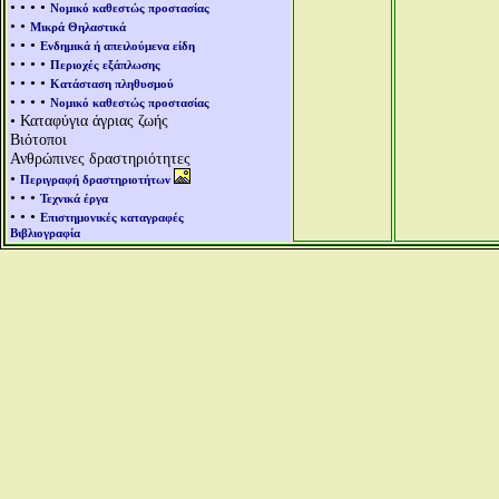
• • • •
Νομικό καθεστώς προστασίας
• •
Μικρά Θηλαστικά
• • •
Ενδημικά ή απειλούμενα είδη
• • • •
Περιοχές εξάπλωσης
• • • •
Κατάσταση πληθυσμού
• • • •
Νομικό καθεστώς προστασίας
• Καταφύγια άγριας ζωής
Βιότοποι
Ανθρώπινες δραστηριότητες
•
Περιγραφή δραστηριοτήτων
• • •
Τεχνικά έργα
• • •
Επιστημονικές καταγραφές
Βιβλιογραφία