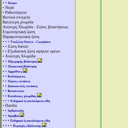
• •
Άνεμοι
• Νερά
• Ραδιενέργεια
Βιοτικά στοιχεία
Κατώτερη χλωρίδα
Aνώτερη Χλωρίδα - Ζώνες βλαστήσεως
Ευμεσογειακή ζώνη
Παραμεσογειακή ζώνη
• • •
Υποζώνη Ostryo - Carpinion
• • Ζώνη δασών
• • Εξωδασική ζώνη υψηλών ορέων
• Aνώτερη Χλωρίδα
• •
Υδροχαρής βλάστηση
• •
Αλοφυτική βλάστηση
• •
Αμμοθίνες
• •
Καλλιέργειες
• •
Χέρσες εκτάσεις
• •
Δασοσκεπείς εκτάσεις
• •
Βοσκότοποι
• •
Κατάλογος χλωρίδας
• • •
Ενδημικά ή απειλούμενα είδη
• Πανίδα
• •
Αρθρόποδα
• •
Αμφίβια
• • •
Ενδημικά ή απειλούμενα είδη
• • • •
Περιοχές εξάπλωσης