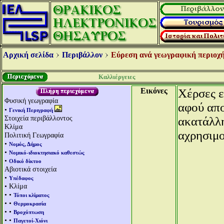
Αρχική σελίδα
Περιβάλλον
Εύρεση ανά γεωγραφική περιοχή
Καλλιέργειες
Εικόνες
Χέρσες ε
Φυσική γεωγραφία
αφού απ
•
Γενική Περιγραφή
Στοιχεία περιβάλλοντος
ακατάλλη
Κλίμα
αχρησιμο
Πολιτική Γεωγραφία
•
Νομός, Δήμος
•
Νομικό-ιδιοκτησιακό καθεστώς
•
Οδικό δίκτυο
Αβιοτικά στοιχεία
•
Υπέδαφος
• Κλίμα
• •
Τύποι κλίματος
• •
Θερμοκρασία
• •
Βροχόπτωση
• •
Παγετοί-Χιόνι