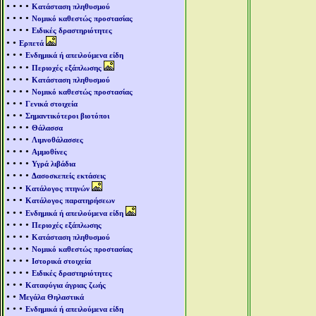
• • • •
Κατάσταση πληθυσμού
• • • •
Νομικό καθεστώς προστασίας
• • • •
Ειδικές δραστηριότητες
• •
Ερπετά
• • •
Ενδημικά ή απειλούμενα είδη
• • • •
Περιοχές εξάπλωσης
• • • •
Κατάσταση πληθυσμού
• • • •
Νομικό καθεστώς προστασίας
• • •
Γενικά στοιχεία
• • •
Σημαντικότεροι βιοτόποι
• • • •
Θάλασσα
• • • •
Λιμνοθάλασσες
• • • •
Αμμοθίνες
• • • •
Υγρά λιβάδια
• • • •
Δασοσκεπείς εκτάσεις
• • •
Κατάλογος πτηνών
• • •
Κατάλογος παρατηρήσεων
• • •
Ενδημικά ή απειλούμενα είδη
• • • •
Περιοχές εξάπλωσης
• • • •
Κατάσταση πληθυσμού
• • • •
Νομικό καθεστώς προστασίας
• • • •
Ιστορικά στοιχεία
• • • •
Ειδικές δραστηριότητες
• • •
Καταφύγια άγριας ζωής
• •
Μεγάλα Θηλαστικά
• • •
Ενδημικά ή απειλούμενα είδη