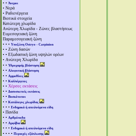
• •
Άνεμοι
• Νερά
• Ραδιενέργεια
Βιοτικά στοιχεία
Κατώτερη χλωρίδα
Aνώτερη Χλωρίδα - Ζώνες βλαστήσεως
Ευμεσογειακή ζώνη
Παραμεσογειακή ζώνη
• • •
Υποζώνη Ostryo - Carpinion
• • Ζώνη δασών
• • Εξωδασική ζώνη υψηλών ορέων
• Aνώτερη Χλωρίδα
• •
Υδροχαρής βλάστηση
• •
Αλοφυτική βλάστηση
• •
Αμμοθίνες
• •
Καλλιέργειες
• •
Χέρσες εκτάσεις
• •
Δασοσκεπείς εκτάσεις
• •
Βοσκότοποι
• •
Κατάλογος χλωρίδας
• • •
Ενδημικά ή απειλούμενα είδη
• Πανίδα
• •
Αρθρόποδα
• •
Αμφίβια
• • •
Ενδημικά ή απειλούμενα είδη
• • • •
Περιοχές εξάπλωσης