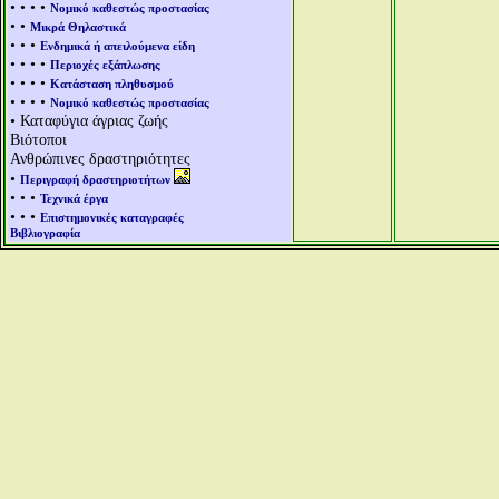
• • • •
Νομικό καθεστώς προστασίας
• •
Μικρά Θηλαστικά
• • •
Ενδημικά ή απειλούμενα είδη
• • • •
Περιοχές εξάπλωσης
• • • •
Κατάσταση πληθυσμού
• • • •
Νομικό καθεστώς προστασίας
• Καταφύγια άγριας ζωής
Βιότοποι
Ανθρώπινες δραστηριότητες
•
Περιγραφή δραστηριοτήτων
• • •
Τεχνικά έργα
• • •
Επιστημονικές καταγραφές
Βιβλιογραφία