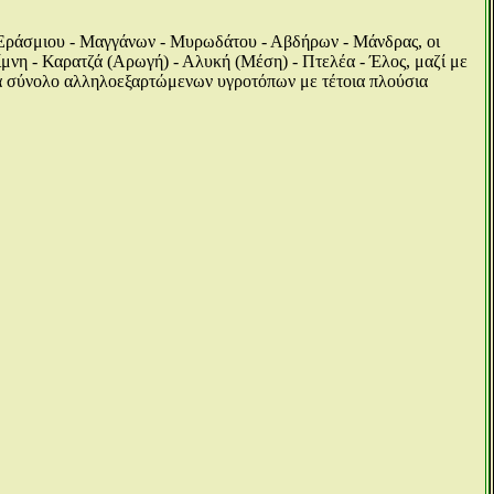
ς Εράσμιου - Μαγγάνων - Μυρωδάτου - Αβδήρων - Μάνδρας, οι
μνη - Καρατζά (Αρωγή) - Αλυκή (Μέση) - Πτελέα - Έλος, μαζί με
ένα σύνολο αλληλοεξαρτώμενων υγροτόπων με τέτοια πλούσια