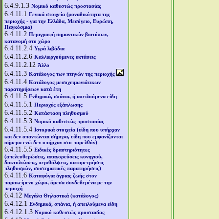
6.4.9.1.3
Νομικό καθεστώς προστασίας
6.4.11.1
Γενικά στοιχεία (μοναδικότητα της
περιοχής - για την Ελλάδα, Μεσόγειο, Ευρώπη,
Παγκόσμια)
6.4.11.2
Περιγραφή σημαντικών βιοτόπων,
κατανομή στο χώρο
6.4.11.2.4
Υγρά λιβάδια
6.4.11.2.6
Καλλιεργούμενες εκτάσεις
6.4.11.2.12
Άλλο
6.4.11.3
Κατάλογος των πτηνών της περιοχής
6.4.11.4
Κατάλογος μεσοχειμωνιάτικων
παρατηρήσεων κατά έτη
6.4.11.5
Ενδημικά, σπάνια, ή απειλούμενα είδη
6.4.11.5.1
Περιοχές εξάπλωσης
6.4.11.5.2
Κατάσταση πληθυσμού
6.4.11.5.3
Νομικό καθεστώς προστασίας
6.4.11.5.4
Ιστορικά στοιχεία (είδη που υπήρχαν
και δεν απαντώνται σήμερα, είδη που εμφανίζονται
σήμερα ενώ δεν υπήρχαν στο παρελθόν)
6.4.11.5.5
Ειδικές δραστηριότητες
(απελευθερώσεις, απαγορεύσεις κυνηγιού,
δακτυλιώσεις, περιθάλψεις, καταμετρήσεις
πληθυσμών, συστηματικές παρατηρήσεις)
6.4.11.6
Καταφύγια άγριας ζωής στον
παρακείμενο χώρο, άμεσα συνδεδεμένα με την
περιοχή
6.4.12
Μεγάλα Θηλαστικά (κατάλογος)
6.4.12.1
Ενδημικά, σπάνια, ή απειλούμενα είδη
6.4.12.1.3
Νομικό καθεστώς προστασίας