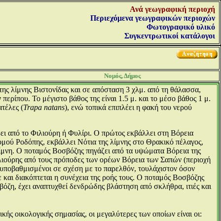
Ανά γεωγραφική περιοχή
Περιεχόμενα γεωγραφικών περιοχών
Φωτογραφικό υλικό
Συγκεντρωτικοί κατάλογοι
Νομός, Δήμος
ης λίμνης Βιστονίδας και σε απόσταση 3 χλμ. από τη θάλασσα,
ερίπου. Το μέγιστο βάθος της είναι 1.5 μ. και το μέσο βάθος 1 μ.
ατέλες (
Trapa natans
), ενώ τοπικά επιπλέει η φακή του νερού
ει από το Φιλιούρη ή Φυλίρι. Ο πρώτος εκβάλλει στη Βόρεια
νομού Ροδόπης, εκβάλλει Νότια της λίμνης στο Θρακικό πέλαγος,
λίμνη. Ο ποταμός Βοσβόζης πηγάζει από τα υψώματα Βόρεια της
λιούρης από τους πρόποδες των ορέων Βόρεια των Σαπών (περιοχή
ά υποβαθμισμένοι σε σχέση με το παρελθόν, τουλάχιστον όσον
ε και διακόπτεται η συνέχεια της ροής τους. Ο ποταμός Βοσβόζης
βόζη, έχει αναπτυχθεί δενδρώδης βλάστηση από σκλήθρα, ιτιές και
ικής οικολογικής σημασίας, οι μεγαλύτερες των οποίων είναι οι: