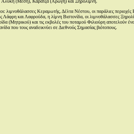
, Αλυκή (Μέση), Καρατζά (Αρωγή) και Ξηρολίμνη.
ποι: λιμνοθάλασσες Κεραμωτής, Δέλτα Νέστου, οι παράλιες περιοχέ
 Λάφρη και Λαφρούδα, η λίμνη Βιστονίδα, οι λιμνοθάλασσες Ξηρολί
ρίδα (Μητρικού) και τις εκβολές του ποταμού Φιλιούρη αποτελούν 
ανίδα που τους αναδεικνύει σε Διεθνούς Σημασίας βιότοπους.