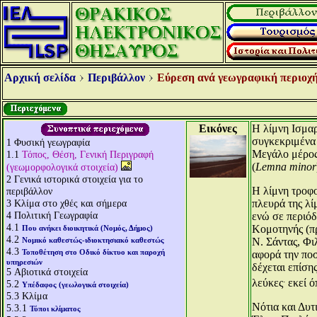
Αρχική σελίδα
Περιβάλλον
Εύρεση ανά γεωγραφική περιοχή
Εικόνες
Η λίμνη Ισμαρ
συγκεκριμένα 
1
Φυσική γεωγραφία
Μεγάλο μέρος 
1.1
Τόπος, Θέση, Γενική Περιγραφή
(
Lemna minor
(γεωμορφολογικά στοιχεία)
2
Γενικά ιστορικά στοιχεία για το
Η λίμνη τροφο
περιβάλλον
3
Κλίμα στο χθές και σήμερα
πλευρά της λί
4
Πολιτική Γεωγραφία
ενώ σε περιόδ
4.1
Κομοτηνής (πρ
Που ανήκει διοικητικά (Νομός, Δήμος)
4.2
Νομικό καθεστώς-ιδιοκτησιακό καθεστώς
Ν. Σάντας, Φι
4.3
Τοποθέτηση στο Οδικό δίκτυο και παροχή
αφορά την ποσ
υπηρεσιών
δέχεται επίση
5
Αβιοτικά στοιχεία
.
λεύκες
εκεί ό
5.2
Υπέδαφος (γεωλογικά στοιχεία)
5.3
Κλίμα
Νότια και Δυτ
5.3.1
Τύποι κλίματος