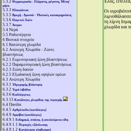
Έλος, Πτελέα
5.3.2
Θερμοκρασία - Ελάχιστη, μέγιστη, Μέση/
μήνα
5.3.3
Ηλιοφάνεια
Οι υγροβιότο
5.3.5
Βροχή - Δροσιά - Υδατικές κατακρημνίσεις
λιμνοθάλασσες
5.3.6
Παγετοί-Χιόνι
τη λίμνη Ισμα
5.3.7
Άνεμοι
χλωρίδα και π
5.4
Νερά
5.5
Ραδιενέργεια
6
Βιοτικά στοιχεία
6.1
Κατώτερη χλωρίδα
6.2
Aνώτερη Χλωρίδα - Ζώνες
βλαστήσεως
6.2.1
Ευμεσογειακή ζώνη βλαστήσεως
6.2.2
Παραμεσογειακή ζώνη βλαστήσεως
6.2.3
Ζώνη δασών
6.2.5
Εξωδασική ζώνη υψηλών ορέων
6.3
Aνώτερη Χλωρίδα
6.3.1
Υδροχαρής βλάστηση
6.3.2
Υγρά λιβάδια
6.3.6
Καλλιέργειες
6.3.13
Κατάλογος χλωρίδας της περιοχής
6.4
Πανίδα
6.4.5
Αρθρόποδα (κατάλογος)
6.4.9
Αμφίβια (κατάλογος)
6.4.9.1
Ενδημικά, σπάνια, ή απειλούμενα είδη
6.4.9.1.1
Περιοχές εξάπλωσης
6.4.9.1.2
Κατάσταση πληθυσμού