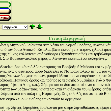
:
Γενική Περιγραφή
ίδα ή Μητρικού βρίσκεται στα Νότια του νομού Ροδόπης, Ανατολικά τ
από τον όρμο Ανοικτό. Καταλαμβάνει έκταση 2.3 τετραγ. χιλιομέτρων π
της λίμνης καλύπτεται από νούφαρα (
Nymphaea alba
) και τριβολοκρ
). Στο Βορειοανατολικό μέρος απλώνονται εκτεταμένοι καλαμώνες.
δοτείται βασικά από δύο ποταμούς: το Βοσβόζη ή Μπόσπο και εν μέρ
μνης, ενώ ο δεύτερος, αφού διασχίσει το Νοτιοανατολικό τμήμα του 
ους έντονων βροχοπτώσεων, μπορεί ύδατα του να εισρέουν και στη 
όποδες Παπίκιου όρους και πρόποδες περιοχής Νυμφαίας), ενώ ο Φι
λύρας, ύψωμα Άρης κ.ά.). Σήμερα και οι δύο ποταμοί είναι σημαντικ
ότητα των υδάτων τους, ιδιαίτερα κατά τη διάρκεια του Θέρους, οπότ
ς λύματα από την πόλη της Κομοτηνής. Στις εκβολές του ποταμού Βοσ
που εκβάλλει ο Φιλιούρης επικρατούν τα αρμυρίκια.
ικά της λίμνης Ισμαρίδας βρίσκονται μια σειρά λιμνοθάλασσες εξαιρετ