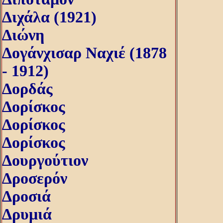
Διχάλα (1921)
Διώνη
Δογάνχισαρ Ναχιέ (1878
- 1912)
Δορδάς
Δορίσκος
Δορίσκος
Δορίσκος
Δουργούτιον
Δροσερόν
Δροσιά
Δρυμιά