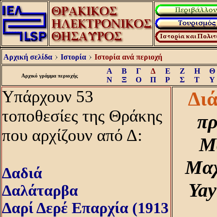
Αρχική σελίδα
Ιστορία
Ιστορία ανά περιοχή
Α
Β
Γ
Δ
Ε
Ζ
Η
Θ
Αρχικό γράμμα περιοχής
Ν
Ξ
Ο
Π
Ρ
Σ
Τ
Υ
Υπάρχουν 53
Δι
τοποθεσίες της Θράκης
πρ
που αρχίζουν από Δ:
Mα
Mαχ
Δαδιά
Yay
Δαλάταρβα
Δαρί Δερέ Επαρχία (1913