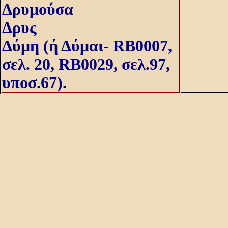
Δρυμούσα
Δρυς
Δύμη (ή Δύμαι- RB0007,
σελ. 20, RB0029, σελ.97,
υποσ.67).