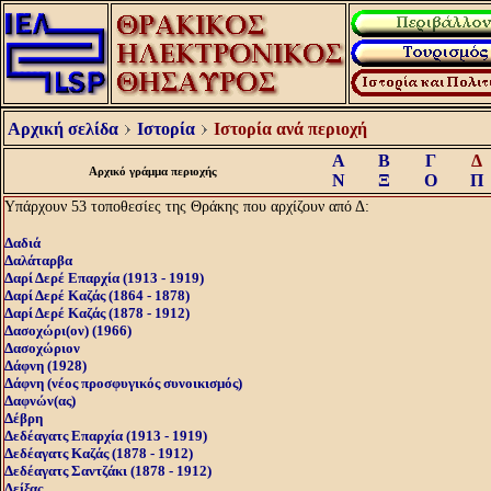
Αρχική σελίδα
Ιστορία
Ιστορία ανά περιοχή
Α
Β
Γ
Δ
Αρχικό γράμμα περιοχής
Ν
Ξ
Ο
Π
Υπάρχουν 53 τοποθεσίες της Θράκης που αρχίζουν από Δ:
Δαδιά
Δαλάταρβα
Δαρί Δερέ Επαρχία (1913 - 1919)
Δαρί Δερέ Καζάς (1864 - 1878)
Δαρί Δερέ Καζάς (1878 - 1912)
Δασοχώρι(ον) (1966)
Δασοχώριον
Δάφνη (1928)
Δάφνη (νέος προσφυγικός συνοικισμός)
Δαφνών(ας)
Δέβρη
Δεδέαγατς Επαρχία (1913 - 1919)
Δεδέαγατς Καζάς (1878 - 1912)
Δεδέαγατς Σαντζάκι (1878 - 1912)
Δείξας