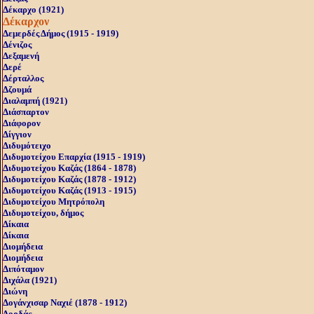
Δέκαρχο (1921)
Δέκαρχον
Δεμερδές Δήμος (1915 - 1919)
Δένιζος
Δεξαμενή
Δερέ
Δέρταλλος
Δζουμά
Διαλαμπή (1921)
Διάσπαρτον
Διάφορον
Δίγγιον
Διδυμότειχο
Διδυμοτείχου Επαρχία (1915 - 1919)
Διδυμοτείχου Καζάς (1864 - 1878)
Διδυμοτείχου Καζάς (1878 - 1912)
Διδυμοτείχου Καζάς (1913 - 1915)
Διδυμοτείχου Μητρόπολη
Διδυμοτείχου, δήμος
Δίκαια
Δίκαια
Διομήδεια
Διομήδεια
Διπόταμον
Διχάλα (1921)
Διώνη
Δογάνχισαρ Ναχιέ (1878 - 1912)
Δορδάς