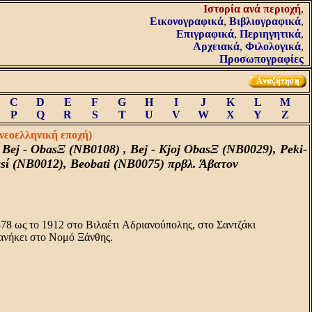
Iστορία ανά περιοχή
,
Εικονογραφικά
,
Βιβλιογραφικά
,
Επιγραφικά
,
Περιηγητικά
,
Αρχειακά
,
Φιλολογικά
,
Προσωπογραφίες
C
D
E
F
G
H
I
J
K
L
M
P
Q
R
S
T
U
V
W
X
Y
Z
(νεοελληνική εποχή)
ej - ObasΞ (NB0108) , Bej - Kjoj ObasΞ (NB0029), Peki-
asί (NB0012), Beobati (NB0075) πρβλ. Άβατον
878 ως το 1912 στο Bιλαέτι Aδριανούπολης, στο Σαντζάκι
ανήκει στο Nομό Ξάνθης.