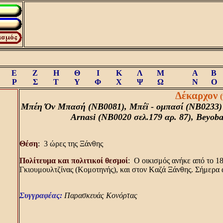
Ε
Ζ
Η
Θ
Ι
Κ
Λ
Μ
A
B
Ρ
Σ
Τ
Υ
Φ
Χ
Ψ
Ω
N
O
Δέκαρχον
Mπέη Όν Mπασή (NB0081), Mπέϊ - ομπασί (NB0233) B
Arnasi (NB0020 σελ.179 αρ. 87), Beyob
Θέση
: 3 ώρες της Ξάνθης
Πολίτευμα και πολιτικοί θεσμοί
: O οικισμός ανήκε από το 1
Γκιουμουλτζίνας (Kομοτηνής), και στον Kαζά Ξάνθης. Σήμερα 
Συγγραφέας:
Παρασκευάς Κονόρτας