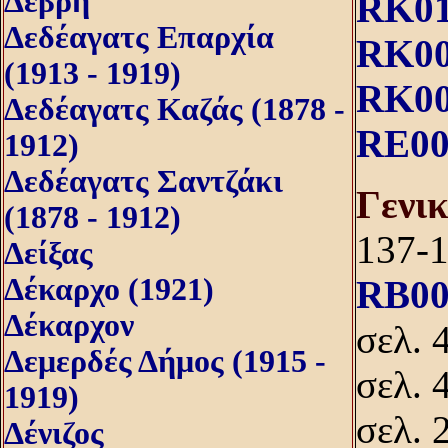
Δέβρη
RK01
Δεδέαγατς Επαρχία
RK00
(1913 - 1919)
RK00
Δεδέαγατς Καζάς (1878 -
RE00
1912)
Δεδέαγατς Σαντζάκι
Γενι
(1878 - 1912)
137-
Δείξας
Δέκαρχο (1921)
RB00
Δέκαρχον
σελ. 
Δεμερδές Δήμος (1915 -
σελ. 
1919)
σελ. 
Δένιζος