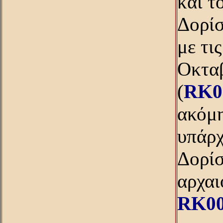
και τ
Δορίσ
με τι
Oκταβ
(
RK0
ακόμη
υπάρχ
Δορίσ
αρχαι
RK00