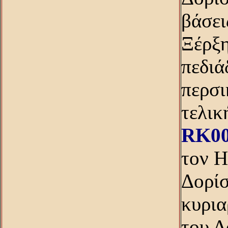
βάσει
Ξέρξη
πεδιά
περσι
τελικ
RK00
τον H
Δορίσ
κυρια
του Δ