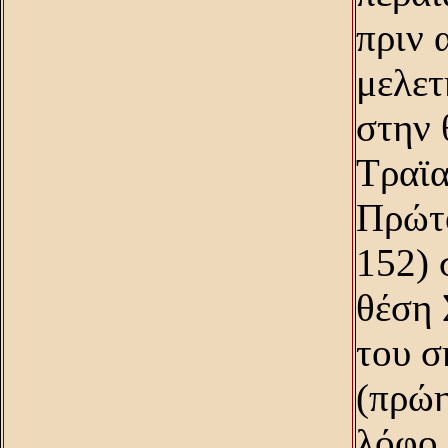
πριν 
μελετ
στην 
Tραϊα
Πρώτο
152) 
θέση 
του σ
(πρώη
λόφο,