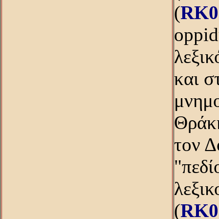
(
RK0
oppid
λεξικ
και σ
μνημο
Θράκη
τον Δ
"πεδί
λεξικ
(
RK0