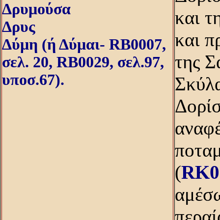
Δρυμούσα
και τ
Δρυς
και π
Δύμη (ή Δύμαι- RB0007,
της Σ
σελ. 20, RB0029, σελ.97,
υποσ.67).
Σκύλα
Δορίσ
αναφέ
ποταμ
(
RK0
αμέσω
περαί