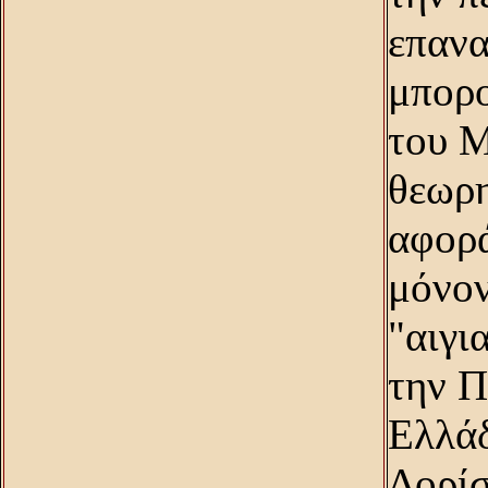
επανα
μπορο
του M
θεωρη
αφορά
μόνον
"αιγι
την Π
Eλλάδ
Δορίσ