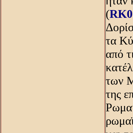
ήταν 
(
RK0
Δορίσ
τα Kύ
από τ
κατέλ
των M
της ε
Pωμαί
ρωμαϊ