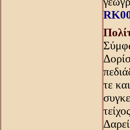
γεωγρ
RK00
Πολίτ
Σύμφω
Δορίσ
πεδιά
τε κα
συγκε
τείχο
Δαρεί