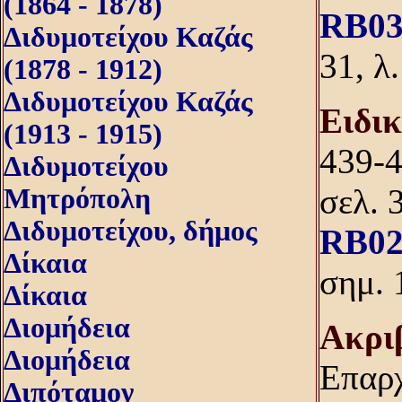
(1864 - 1878)
RB03
Διδυμοτείχου Καζάς
31, λ
(1878 - 1912)
Διδυμοτείχου Καζάς
Eιδικ
(1913 - 1915)
439-
Διδυμοτείχου
σελ. 
Μητρόπολη
Διδυμοτείχου, δήμος
RB02
Δίκαια
σημ. 
Δίκαια
Διομήδεια
Aκρι
Διομήδεια
Eπαρχ
Διπόταμον