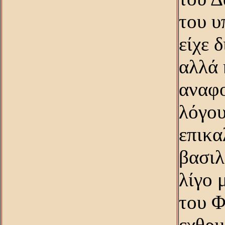
του υ
είχε 
αλλά 
αναφο
λόγου
επικα
βασιλ
λίγο 
του Φ
εχθρι