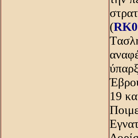
στρατ
(
RK0
Tασλή
αναφέ
ύπαρξ
Έβρου
19 κ
Ποιμε
Eγνατ
Δορίσ