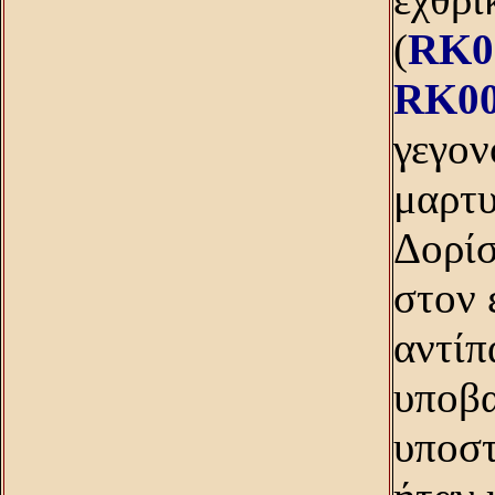
(
RK0
RK00
γεγον
μαρτυ
Δορίσ
στον 
αντίπ
υποβα
υποστ