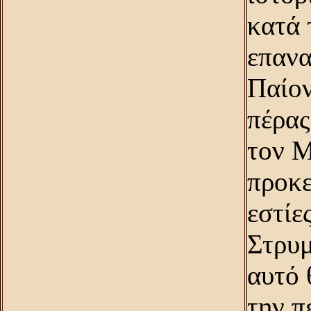
κατά 
επανα
Παίον
πέρας
τον M
προκε
εστίε
Στρυμ
αυτό 
την π