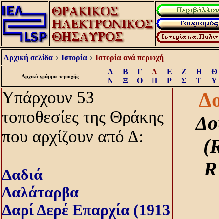
Αρχική σελίδα
Ιστορία
Ιστορία ανά περιοχή
Α
Β
Γ
Δ
Ε
Ζ
Η
Θ
Αρχικό γράμμα περιοχής
Ν
Ξ
Ο
Π
Ρ
Σ
Τ
Υ
Υπάρχουν 53
Δο
τοποθεσίες της Θράκης
Δο
που αρχίζουν από Δ:
(
R
Δαδιά
Δαλάταρβα
Δαρί Δερέ Επαρχία (1913