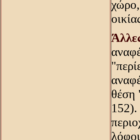
χώρο,
οικία
Άλλες
αναφέ
"περί
αναφέ
θέση 
152).
περιο
λόφου