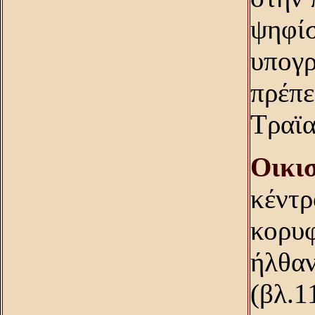
ψηφί
υπογρ
πρέπε
Tραϊ
Oικισ
κέντρ
κορυφ
ήλθαν
(βλ.1