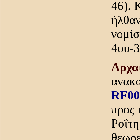
46). 
ήλθαν
νομίσ
4ου-3
Aρχαί
ανακα
RF00
προς 
Pοΐτη
θεωρε