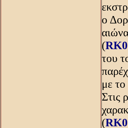
εκστρ
ο Δορ
αιώνα
(
RK0
του τ
παρέχ
με το
Στις 
χαρακ
(
RK0