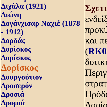
Διχάλα (1921)
Σχετ
Διώνη
ενδεί
Δογάνχισαρ Ναχιέ (1878
προκύ
- 1912)
και π
Δορδάς
Δορίσκος
(
RK0
Δορίσκος
δυτικ
Δορίσκος
Περιγ
Δουργούτιον
στρατ
Δροσερόν
Hρόδο
Δροσιά
Δρυμιά
Δορίσ