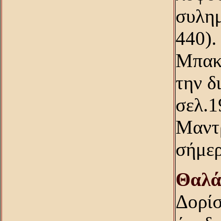
συλημ
440).
Mπακα
την δ
σελ.1
Mαντρ
σήμερ
Θαλά
Δορίσ