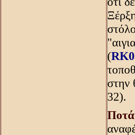
ότι δ
Ξέρξη
στόλο
"αιγι
(
RK0
τοποθ
στην 
32).
Ποτά
αναφέ