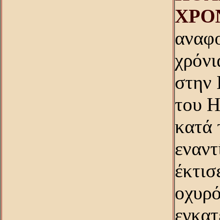
XPO
αναφο
χρόνι
στην 
του H
κατά 
εναντ
έκτισ
οχυρό
εγκατ