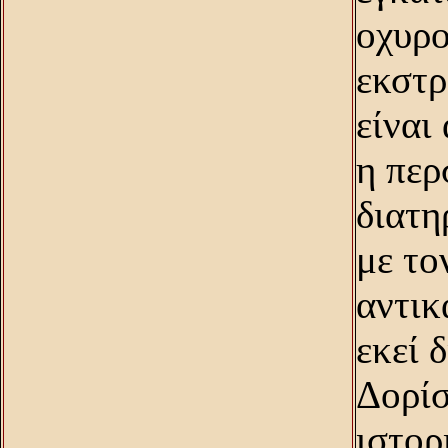
οχυρο
εκστρ
είναι
η περ
διατη
με το
αντικ
εκεί 
Δορίσ
ιστορ