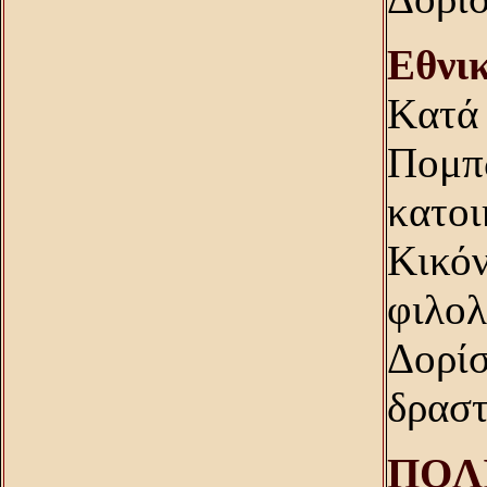
Eθνι
Kατά 
Πομπ
κατοι
Kικόν
φιλολ
Δορίσ
δραστ
ΠOΛI