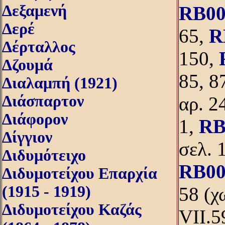
Δεξαμενή
RB00
Δερέ
65,
R
Δέρταλλος
150,
Δζουμά
85, 8
Διαλαμπή (1921)
Διάσπαρτον
αρ. 2
Διάφορον
1,
RB
Δίγγιον
σελ. 
Διδυμότειχο
RB00
Διδυμοτείχου Επαρχία
(1915 - 1919)
58 (χ
Διδυμοτείχου Καζάς
VII.5