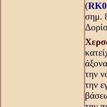
(
RK0
σημ. 
Δορίσ
Χερσ
κατεί
άξονα
την ν
την ε
βάσεω
την π