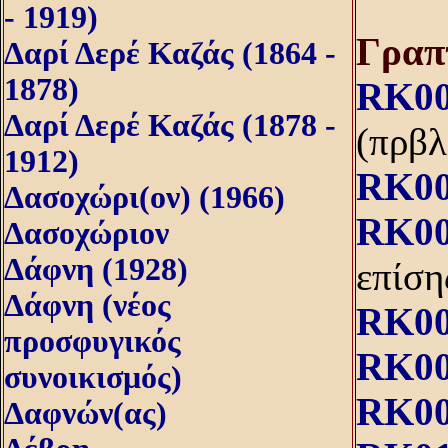
- 1919)
Γραπ
Δαρί Δερέ Καζάς (1864 -
1878)
RK00
Δαρί Δερέ Καζάς (1878 -
(πρβλ
1912)
RK00
Δασοχώρι(ον) (1966)
RK00
Δασοχώριον
Δάφνη (1928)
επίση
Δάφνη (νέος
RK00
προσφυγικός
RK00
συνοικισμός)
RK00
Δαφνών(ας)