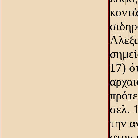
κοντά
σιδηρ
Aλεξ
σημεί
17) ό
αρχαι
πρότε
σελ. 
την α
στην 