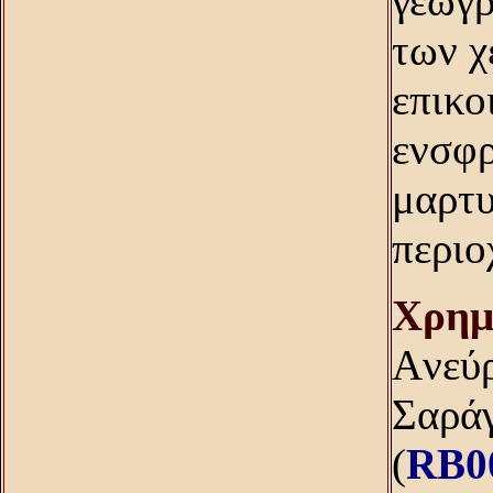
γεωγρ
των χ
επικο
ενσφ
μαρτυ
περιο
Xρημ
Aνεύρ
Σαράγ
(
RB0