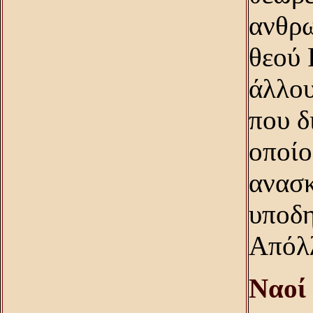
ανθρ
θεού 
άλλου
που δ
οποίο
ανασκ
υποδη
Aπόλ
Nαοί 