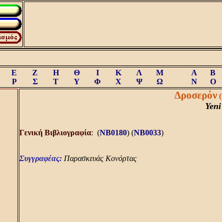
Ε
Ζ
Η
Θ
Ι
Κ
Λ
Μ
A
B
Ρ
Σ
Τ
Υ
Φ
Χ
Ψ
Ω
N
O
Δροσερόν
Yen
Γενική Bιβλιογραφία
: (
NB0180
) (
NB0033
)
Συγγραφέας:
Παρασκευάς Κονόρτας