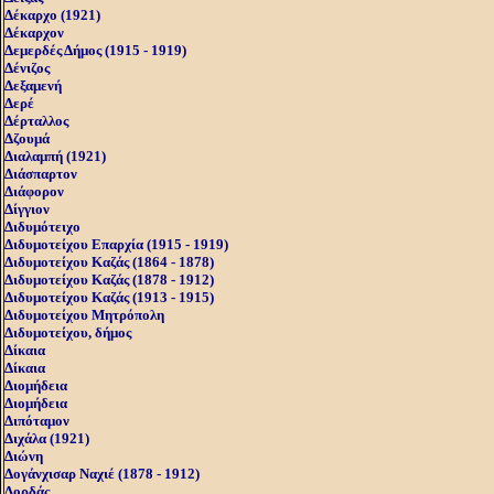
Δέκαρχο (1921)
Δέκαρχον
Δεμερδές Δήμος (1915 - 1919)
Δένιζος
Δεξαμενή
Δερέ
Δέρταλλος
Δζουμά
Διαλαμπή (1921)
Διάσπαρτον
Διάφορον
Δίγγιον
Διδυμότειχο
Διδυμοτείχου Επαρχία (1915 - 1919)
Διδυμοτείχου Καζάς (1864 - 1878)
Διδυμοτείχου Καζάς (1878 - 1912)
Διδυμοτείχου Καζάς (1913 - 1915)
Διδυμοτείχου Μητρόπολη
Διδυμοτείχου, δήμος
Δίκαια
Δίκαια
Διομήδεια
Διομήδεια
Διπόταμον
Διχάλα (1921)
Διώνη
Δογάνχισαρ Ναχιέ (1878 - 1912)
Δορδάς