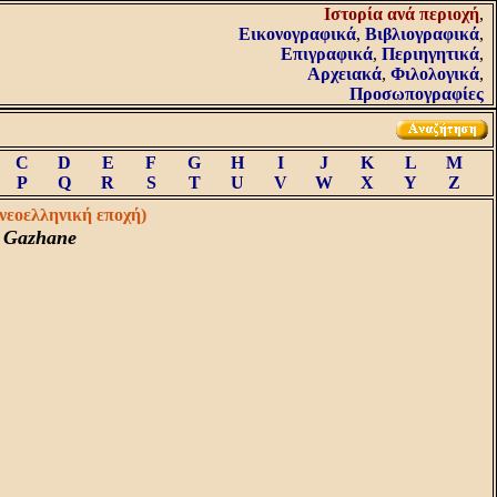
Iστορία ανά περιοχή
,
Εικονογραφικά
,
Βιβλιογραφικά
,
Επιγραφικά
,
Περιηγητικά
,
Αρχειακά
,
Φιλολογικά
,
Προσωπογραφίες
C
D
E
F
G
H
I
J
K
L
M
P
Q
R
S
T
U
V
W
X
Y
Z
(νεοελληνική εποχή)
i Gazhane