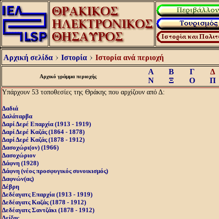
Αρχική σελίδα
Ιστορία
Ιστορία ανά περιοχή
Α
Β
Γ
Δ
Αρχικό γράμμα περιοχής
Ν
Ξ
Ο
Π
Υπάρχουν 53 τοποθεσίες της Θράκης που αρχίζουν από Δ:
Δαδιά
Δαλάταρβα
Δαρί Δερέ Επαρχία (1913 - 1919)
Δαρί Δερέ Καζάς (1864 - 1878)
Δαρί Δερέ Καζάς (1878 - 1912)
Δασοχώρι(ον) (1966)
Δασοχώριον
Δάφνη (1928)
Δάφνη (νέος προσφυγικός συνοικισμός)
Δαφνών(ας)
Δέβρη
Δεδέαγατς Επαρχία (1913 - 1919)
Δεδέαγατς Καζάς (1878 - 1912)
Δεδέαγατς Σαντζάκι (1878 - 1912)
Δείξας