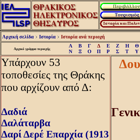
Αρχική σελίδα
Ιστορία
Ιστορία ανά περιοχή
Α
Β
Γ
Δ
Ε
Ζ
Η
Θ
Αρχικό γράμμα περιοχής
Ν
Ξ
Ο
Π
Ρ
Σ
Τ
Υ
Υπάρχουν 53
Δου
τοποθεσίες της Θράκης
που αρχίζουν από Δ:
Γενι
Δαδιά
Δαλάταρβα
Δαρί Δερέ Επαρχία (1913