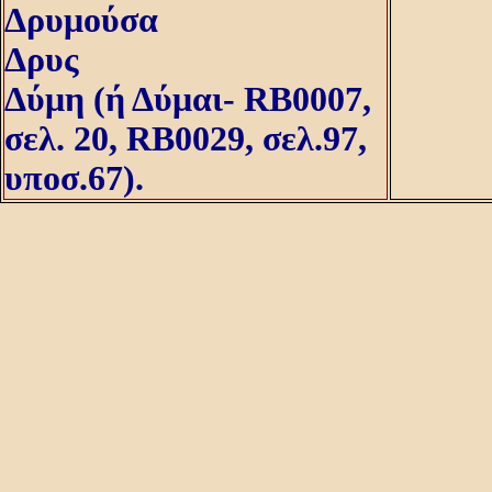
Δρυμούσα
Δρυς
Δύμη (ή Δύμαι- RB0007,
σελ. 20, RB0029, σελ.97,
υποσ.67).