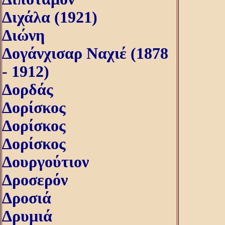
Διχάλα (1921)
Διώνη
Δογάνχισαρ Ναχιέ (1878
- 1912)
Δορδάς
Δορίσκος
Δορίσκος
Δορίσκος
Δουργούτιον
Δροσερόν
Δροσιά
Δρυμιά