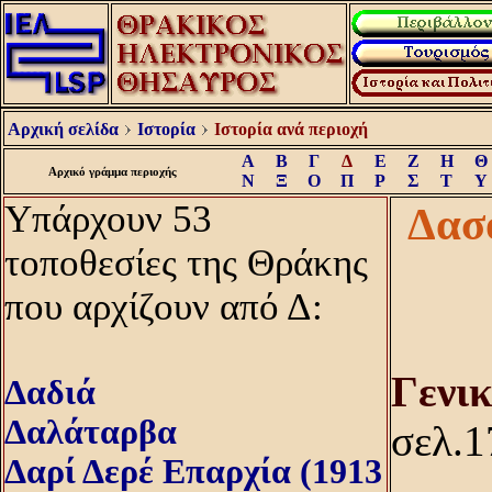
Αρχική σελίδα
Ιστορία
Ιστορία ανά περιοχή
Α
Β
Γ
Δ
Ε
Ζ
Η
Θ
Αρχικό γράμμα περιοχής
Ν
Ξ
Ο
Π
Ρ
Σ
Τ
Υ
Υπάρχουν 53
Δασ
τοποθεσίες της Θράκης
που αρχίζουν από Δ:
Γενι
Δαδιά
Δαλάταρβα
σελ.1
Δαρί Δερέ Επαρχία (1913