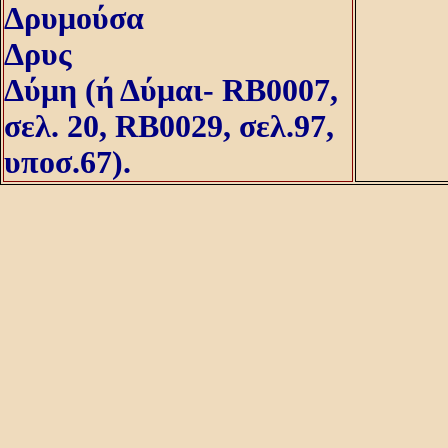
Δρυμούσα
Δρυς
Δύμη (ή Δύμαι- RB0007,
σελ. 20, RB0029, σελ.97,
υποσ.67).