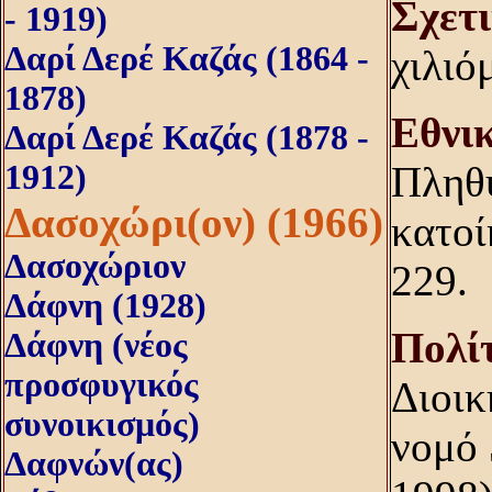
Σχετ
- 1919)
Δαρί Δερέ Καζάς (1864 -
χιλιό
1878)
Eθνι
Δαρί Δερέ Καζάς (1878 -
1912)
Πληθυ
Δασοχώρι(ον) (1966)
κατοί
Δασοχώριον
229.
Δάφνη (1928)
Πολίτ
Δάφνη (νέος
προσφυγικός
Διοικ
συνοικισμός)
νομό 
Δαφνών(ας)