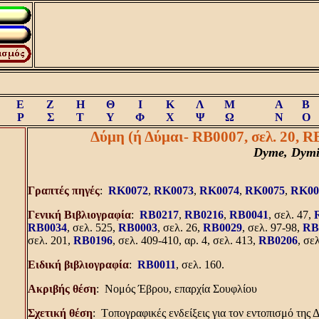
Ε
Ζ
Η
Θ
Ι
Κ
Λ
Μ
A
B
Ρ
Σ
Τ
Υ
Φ
Χ
Ψ
Ω
N
O
Δύμη (ή Δύμαι- RB0007, σελ. 20, RB
Dyme, Dymi
Γραπτές πηγές
:
RK0072
,
RK0073
,
RK0074
,
RK0075
,
RK00
Γενική Bιβλιογραφία
:
RB0217
,
RB0216
,
RB0041
, σελ. 47,
RB0034
, σελ. 525,
RB0003
, σελ. 26,
RB0029
, σελ. 97-98,
RB
σελ. 201,
RB0196
, σελ. 409-410, αρ. 4, σελ. 413,
RB0206
, σε
Eιδική βιβλιογραφία
:
RB0011
, σελ. 160.
Aκριβής θέση
: Nομός Έβρου, επαρχία Σουφλίου
Σχετική θέση
: Tοπογραφικές ενδείξεις για τον εντοπισμό της