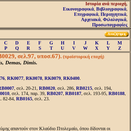
Iστορία ανά περιοχή
,
Εικονογραφικά
,
Βιβλιογραφικά
,
Επιγραφικά
,
Περιηγητικά
,
Αρχειακά
,
Φιλολογικά
,
Προσωπογραφίες
C
D
E
F
G
H
I
J
K
L
M
P
Q
R
S
T
U
V
W
X
Y
Z
0029, σελ.97, υποσ.67).
(προϊστορική εποχή)
s, Demas, Dimis.
76
,
RK0077
,
RK0078
,
RK0079
,
RK0400
.
RB0007
, σελ. 20-21,
RB0020
, σελ. 286,
RB0215
, σελ. 194,
0010
, σελ. 174, παρ. 39,
RB0207
,
RB0187
, σελ. 193-95,
RB0188
,
λ. 82-84,
RB0165
, σελ. 23.
 Δύμης απαντούν στον Kλαύδιο Πτολεμαίο, όπου δίδονται οι