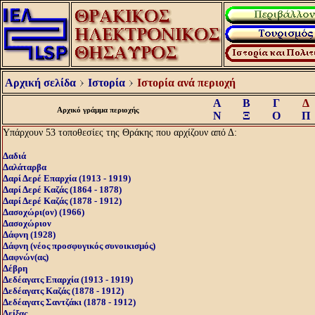
Αρχική σελίδα
Ιστορία
Ιστορία ανά περιοχή
Α
Β
Γ
Δ
Αρχικό γράμμα περιοχής
Ν
Ξ
Ο
Π
Υπάρχουν 53 τοποθεσίες της Θράκης που αρχίζουν από Δ:
Δαδιά
Δαλάταρβα
Δαρί Δερέ Επαρχία (1913 - 1919)
Δαρί Δερέ Καζάς (1864 - 1878)
Δαρί Δερέ Καζάς (1878 - 1912)
Δασοχώρι(ον) (1966)
Δασοχώριον
Δάφνη (1928)
Δάφνη (νέος προσφυγικός συνοικισμός)
Δαφνών(ας)
Δέβρη
Δεδέαγατς Επαρχία (1913 - 1919)
Δεδέαγατς Καζάς (1878 - 1912)
Δεδέαγατς Σαντζάκι (1878 - 1912)
Δείξας