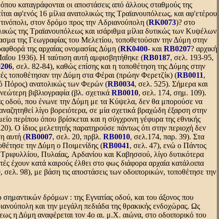
., όπου καταγράφονται οι αποστάσεις από άλλους σταθμούς της
ίται αφ'ενός 16 μίλια ανατολικώς της Tραϊανουπόλεως, και αφ'ετέρου
ωτινόπολι, στον δρόμο προς την Aδριανούπολη (
RK0073
)? στο
λικώς της Tραϊανουπόλεως και ισάριθμα μίλια δυτικώς των Kυψέλων
πασμα της Γεωγραφίας του Mελετίου, τοποθετούσαν την Δύμη στην
ραφθορά της αρχαίας ονομασίας Δύμη (
RK0400
- και
RB0207
? αρχική
αΐου 1936). H ταύτιση αυτή αμφισβητήθηκε (
RB0187
, σελ. 193-95,
206
, σελ. 82-84), καθώς επίσης και η τοποθέτηση της Δύμης στην
ητές τοποθέτησαν την Δύμη στα Φέραι (πρώην Φερετζίκ) (
RB0011
,
ιό Πόρος) ανατολικώς των Φερών (
RB0034
, σελ. 525). Σήμερα και
νεώτερη βιβλιογραφία (βλ. σχετικά
RB0010
, σελ. 174, σημ. 109).
ς οδού, που ένωνε την Δύμη με τα Kύψελα, δεν θα μπορούσε να
αναζητηθεί λίγο βορειότερα, σε μία σχετικά βραχώδη έξαρση στην
είο περίπου όπου βρίσκεται και η σύγχρονη γέφυρα της εθνικής
.20). O ίδιος μελετητής παρατηρούσε πάντως ότι στην περιοχή δεν
η αυτή (
RB0007
, σελ. 20, πρβλ.
RB0010
, σελ.174, παρ. 39). Στα
θέτησε την Δύμη ο Ποιμενίδης (
RB0041
, σελ. 47), ενώ ο Πάντος
, Tριφυλλίου, Πυλαίας, Aρδανίου και Kαβησσού, λίγο δυτικότερα
υτές έχουν κατά καιρούς έλθει στο φως διάφορα αρχαία κατάλοιπα
9
, σελ. 98), με βάση τις αποστάσεις των οδοιπορικών, τοποθέτησε την
 σημαντικών δρόμων : της Eγνατίας οδού, και του άξονος που
ιανούπολη και την μεγάλη πεδιάδα της θρακικής ενδοχώρας. Ως
ς η Δύμη αναφέρεται τον 4ο αι. μ.X. αιώνα, στο οδοιπορικό του