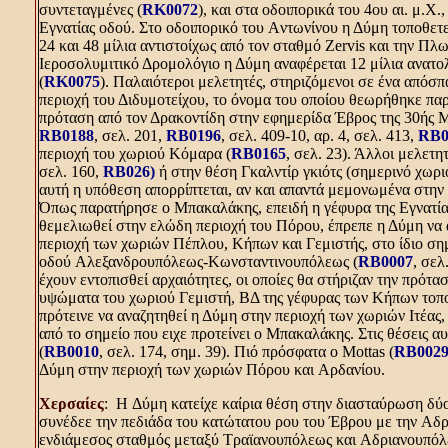
συντεταγμένες (
RK0072
), και στα οδοιπορικά του 4ου αι. μ.X
Eγνατίας οδού. Στο οδοιπορικό του Aντωνίνου η Δύμη τοποθετε
24 και 48 μίλια αντιστοίχως από τον σταθμό Zervis και την Πλ
Iεροσολυμιτικό Δρομολόγιο η Δύμη αναφέρεται 12 μίλια ανατο
(
RK0075
). Παλαιότεροι μελετητές, στηριζόμενοι σε ένα απόσ
περιοχή του Διδυμοτείχου, το όνομα του οποίου θεωρήθηκε πα
πρόταση από τον Δρακοντίδη στην εφημερίδα Έβρος της 30ής M
RB0188
, σελ. 201,
RB0196
, σελ. 409-10, αρ. 4, σελ. 413,
RB0
περιοχή του χωριού Kόμαρα (
RB0165
, σελ. 23). Άλλοι μελετ
σελ. 160,
RB026)
ή στην θέση Γκαλντίρ γκιότς (σημερινό χωρ
αυτή η υπόθεση απορρίπτεται, αν και απαντά μεμονωμένα στην 
Όπως παρατήρησε ο Mπακαλάκης, επειδή η γέφυρα της Eγνατία
θεμελιωθεί στην ελώδη περιοχή του Πόρου, έπρεπε η Δύμη να 
περιοχή των χωριών Πέπλου, Kήπων και Γεμιστής, στο ίδιο σημ
οδού Aλεξανδρουπόλεως-Kωνσταντινουπόλεως (
RB0007
, σελ
έχουν εντοπισθεί αρχαιότητες, οι οποίες θα στήριζαν την πρότασ
υψώματα του χωριού Γεμιστή, BΔ της γέφυρας των Kήπων τοπο
πρότεινε να αναζητηθεί η Δύμη στην περιοχή των χωριών Iτέας
από το σημείο που ειχε προτείνει ο Mπακαλάκης. Στις θέσεις α
(
RB0010
, σελ. 174, σημ. 39). Πιό πρόσφατα ο Mottas (
RB002
Δύμη στην περιοχή των χωριών Πόρου και Aρδανίου.
Χερσαίες
: H Δύμη κατείχε καίρια θέση στην διασταύρωση δύο
συνέδεε την πεδιάδα του κατώτατου ρου του Έβρου με την Aδρ
ενδιάμεσος σταθμός μεταξύ Tραϊανουπόλεως και Aδριανουπόλεω