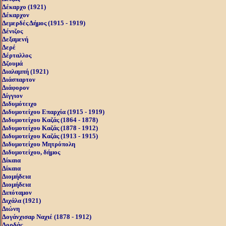
Δέκαρχο (1921)
Δέκαρχον
Δεμερδές Δήμος (1915 - 1919)
Δένιζος
Δεξαμενή
Δερέ
Δέρταλλος
Δζουμά
Διαλαμπή (1921)
Διάσπαρτον
Διάφορον
Δίγγιον
Διδυμότειχο
Διδυμοτείχου Επαρχία (1915 - 1919)
Διδυμοτείχου Καζάς (1864 - 1878)
Διδυμοτείχου Καζάς (1878 - 1912)
Διδυμοτείχου Καζάς (1913 - 1915)
Διδυμοτείχου Μητρόπολη
Διδυμοτείχου, δήμος
Δίκαια
Δίκαια
Διομήδεια
Διομήδεια
Διπόταμον
Διχάλα (1921)
Διώνη
Δογάνχισαρ Ναχιέ (1878 - 1912)
Δορδάς