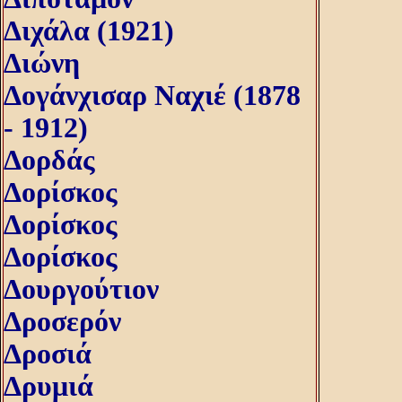
Διχάλα (1921)
Διώνη
Δογάνχισαρ Ναχιέ (1878
- 1912)
Δορδάς
Δορίσκος
Δορίσκος
Δορίσκος
Δουργούτιον
Δροσερόν
Δροσιά
Δρυμιά