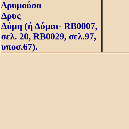
Δρυμούσα
Δρυς
Δύμη (ή Δύμαι- RB0007,
σελ. 20, RB0029, σελ.97,
υποσ.67).