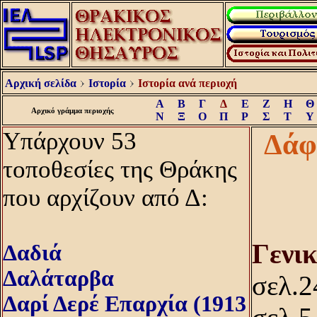
Αρχική σελίδα
Ιστορία
Ιστορία ανά περιοχή
Α
Β
Γ
Δ
Ε
Ζ
Η
Θ
Αρχικό γράμμα περιοχής
Ν
Ξ
Ο
Π
Ρ
Σ
Τ
Υ
Υπάρχουν 53
Δάφ
τοποθεσίες της Θράκης
που αρχίζουν από Δ:
Γενι
Δαδιά
Δαλάταρβα
σελ.2
Δαρί Δερέ Επαρχία (1913