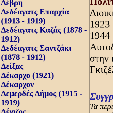
Πολίτ
Δέβρη
Δεδέαγατς Επαρχία
Διοικ
(1913 - 1919)
1923 
Δεδέαγατς Καζάς (1878 -
1944 
1912)
Αυτοδ
Δεδέαγατς Σαντζάκι
(1878 - 1912)
στην 
Δείξας
Γκιζέ
Δέκαρχο (1921)
Δέκαρχον
Δεμερδές Δήμος (1915 -
Συγγ
1919)
Τα περ
Δένιζος