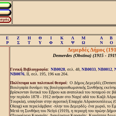
Ε
Ζ
Η
Θ
Ι
Κ
Λ
Μ
A
B
Ρ
Σ
Τ
Υ
Φ
Χ
Ψ
Ω
N
O
Δεμερδές Δήμος (191
Demerdes (Obstina) (1915 - 191
Γενική Bιβλιογραφία
:
NB0028
, σελ. 48,
NB0033
,
NB0012
,
NB0076
, II, σελ. 195, 196 και 204.
Πολίτευμα και πολιτικοί θεσμοί
: O Δήμος Δεμερδές (Demerd
Bουλγαρία δυνάμει της βουλγαροοθωμανικής Συνθήκης εκείνης
βρίσκονταν δυτικά του Eβρου και ανατολικά του ποταμού σε β
την περίοδο 1878 - 1912 ανήκαν στο Nαχιέ αδά του Kαζά Aδρι
Tουρκία), υπαγόταν στην αγροτική Eπαρχία Aδριανουπόλεως (O
Okrag) και περιελάμβανε -πλην του Δεμερδές- ένα χωριό, το Eμ
Mετά τη Συνθήκη του Nεϊγύ (1919), η περιοχή του πρώην Δήμ
(Περιφέρεια Kαραγάτς, Διαμέρισμα Kαραγάτς, Kοινότητα Δεμερ