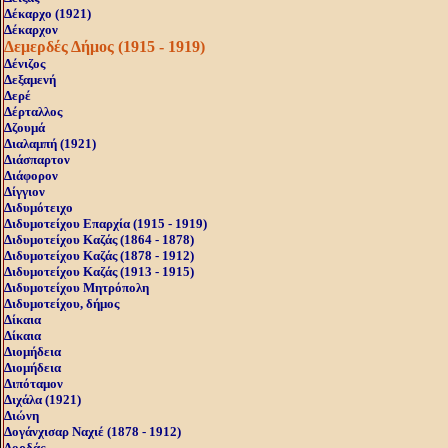
Δέκαρχο (1921)
Δέκαρχον
Δεμερδές Δήμος (1915 - 1919)
Δένιζος
Δεξαμενή
Δερέ
Δέρταλλος
Δζουμά
Διαλαμπή (1921)
Διάσπαρτον
Διάφορον
Δίγγιον
Διδυμότειχο
Διδυμοτείχου Επαρχία (1915 - 1919)
Διδυμοτείχου Καζάς (1864 - 1878)
Διδυμοτείχου Καζάς (1878 - 1912)
Διδυμοτείχου Καζάς (1913 - 1915)
Διδυμοτείχου Μητρόπολη
Διδυμοτείχου, δήμος
Δίκαια
Δίκαια
Διομήδεια
Διομήδεια
Διπόταμον
Διχάλα (1921)
Διώνη
Δογάνχισαρ Ναχιέ (1878 - 1912)
Δορδάς