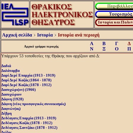
Αρχική σελίδα
Ιστορία
Ιστορία ανά περιοχή
Α
Β
Γ
Δ
Αρχικό γράμμα περιοχής
Ν
Ξ
Ο
Π
Υπάρχουν 53 τοποθεσίες της Θράκης που αρχίζουν από Δ:
Δαδιά
Δαλάταρβα
Δαρί Δερέ Επαρχία (1913 - 1919)
Δαρί Δερέ Καζάς (1864 - 1878)
Δαρί Δερέ Καζάς (1878 - 1912)
Δασοχώρι(ον) (1966)
Δασοχώριον
Δάφνη (1928)
Δάφνη (νέος προσφυγικός συνοικισμός)
Δαφνών(ας)
Δέβρη
Δεδέαγατς Επαρχία (1913 - 1919)
Δεδέαγατς Καζάς (1878 - 1912)
Δεδέαγατς Σαντζάκι (1878 - 1912)
Δείξας