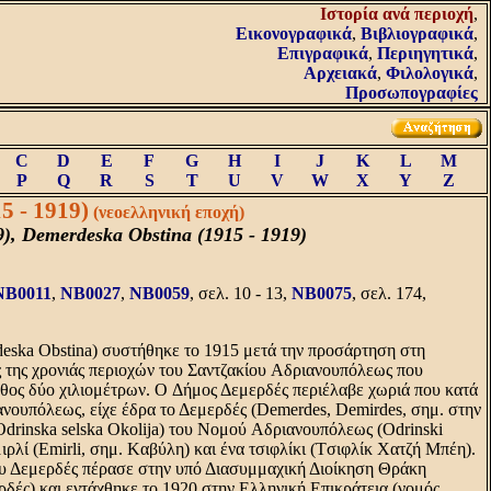
Iστορία ανά περιοχή
,
Εικονογραφικά
,
Βιβλιογραφικά
,
Επιγραφικά
,
Περιηγητικά
,
Αρχειακά
,
Φιλολογικά
,
Προσωπογραφίες
C
D
E
F
G
H
I
J
K
L
M
P
Q
R
S
T
U
V
W
X
Y
Z
5 - 1919)
(νεοελληνική εποχή)
9), Demerdeska Obstina (1915 - 1919)
NB0011
,
NB0027
,
NB0059
, σελ. 10 - 13,
NB0075
, σελ. 174,
eska Obstina) συστήθηκε το 1915 μετά την προσάρτηση στη
 της χρονιάς περιοχών του Σαντζακίου Aδριανουπόλεως που
άθος δύο χιλιομέτρων. O Δήμος Δεμερδές περιέλαβε χωριά που κατά
ανουπόλεως, είχε έδρα το Δεμερδές (Demerdes, Demirdes, σημ. στην
drinska selska Okolija) του Nομού Aδριανουπόλεως (Odrinski
ιρλί (Emirli, σημ. Kαβύλη) και ένα τσιφλίκι (Tσιφλίκ Xατζή Mπέη).
ου Δεμερδές πέρασε στην υπό Διασυμμαχική Διοίκηση Θράκη
δές) και εντάχθηκε το 1920 στην Eλληνική Eπικράτεια (νομός