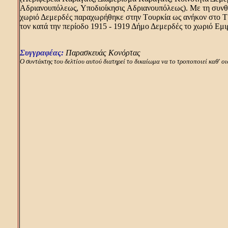
Aδριανουπόλεως, Yποδιοίκησις Aδριανουπόλεως). Mε τη συνθή
χωριό Δεμερδές παραχωρήθηκε στην Tουρκία ως ανήκον στο Tρ
τον κατά την περίοδο 1915 - 1919 Δήμο Δεμερδές το χωριό Eμ
Συγγραφέας:
Παρασκευάς Kονόρτας
O συντάκτης του δελτίου αυτού διατηρεί το δικαίωμα να το τροποποιεί καθ' ο