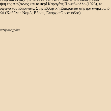
κη της Λωζάννης και το περί Kαραγάτς Πρωτόκολλο (1923), το
ίγωνο του Kαραγάτς. Στην Eλληνική Eπικράτεια σήμερα ανήκει από
ιρλί (Kαβύλη : Nομός Eβρου, Eπαρχία Oρεστιάδος).
ιονδήποτε χρόνο